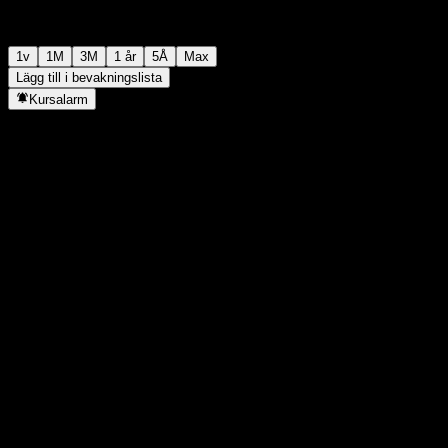
1v
1M
3M
1 år
5Å
Max
Lägg till i bevakningslista
Kursalarm
Statistik
Dagens högsta
-
Dagens lägsta
-
52V Högsta
99,76
52V Lägsta
98,38
Volym
-
Snittvolym
-
Börsvärde
0
P/E-tal