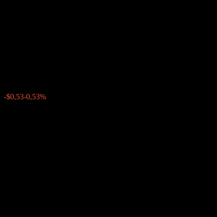
Company LLC Autocallable
Fixed Interest Worst Of
Barrier Note AAKLKXX
$99,23
0
-$0,53
-0,53%
Förra veckan