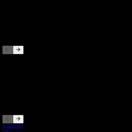
-
Direktavkastning
-
Utdelning
-
Konkurrenter
Denna lista är en analys baserad på senaste marknadshändelser. Det
är ingen investeringsrekommendation.
Om
Show more...
VD
Noteringar
NASDAQ
US