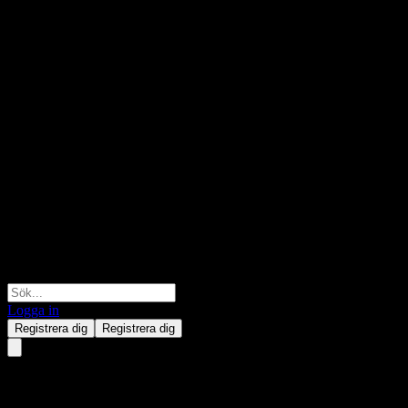
Logga in
Registrera dig
Registrera dig
JPMorgan Chase Financial