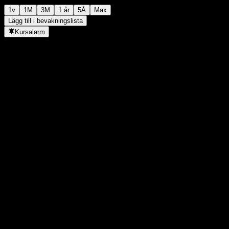
1v
1M
3M
1 år
5Å
Max
Lägg till i bevakningslista
Kursalarm
Statistik
Dagens högsta
-
Dagens lägsta
-
52V Högsta
137,88
52V Lägsta
123,3
Volym
-
Snittvolym
-
Börsvärde
0
P/E-tal
-
Direktavkastning