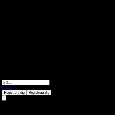
Logga in
Registrera dig
Registrera dig
Credit Suisse London Branch