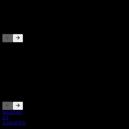
-
Utdelning
-
Konkurrenter
Denna lista är en analys baserad på senaste marknadshändelser. Det
är ingen investeringsrekommendation.
Om
Show more...
VD
Noteringar
NASDAQ
US
AAKSDXX