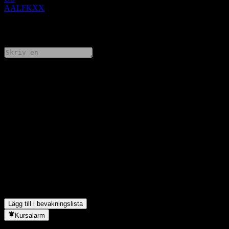
AALFKXX
0 Comments
Dela dina tankar
FAQ
Vad är JPMorgan Chase Financial Company LLC Dual
Directional Worst Of Buffer Note AALFKXXs aktiekurs idag?
▼
Vad är JPMorgan Chase Financial Company LLC Dual
Directional Worst Of Buffer Note AALFKXXs aktiesymbol?
▼
I vilken sektor finns JPMorgan Chase Financial Company LLC
Dual Directional Worst Of Buffer Note AALFKXX?
▼
När genomförde JPMorgan Chase Financial Company LLC Dual
Directional Worst Of Buffer Note AALFKXX en aktiesplit?
▼
Lägg till i bevakningslista
Kursalarm