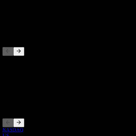
-
Direktavkastning
-
Utdelning
-
Konkurrenter
Denna lista är en analys baserad på senaste marknadshändelser. Det
är ingen investeringsrekommendation.
Om
Show more...
VD
Noteringar
NASDAQ
US