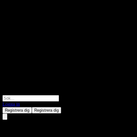
Logga in
Registrera dig
Registrera dig
JPMorgan Chase Financial