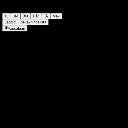
1v
1M
3M
1 år
5Å
Max
Lägg till i bevakningslista
Kursalarm
Statistik
Dagens högsta
-
Dagens lägsta
-
52V Högsta
134,03
52V Lägsta
102,44
Volym
-
Snittvolym
-
Börsvärde
0
P/E-tal