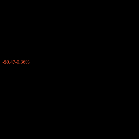
Company LLC Dual
Directional Worst Of Buffer
Note AALFKXX
$130,54
0
-$0,47
-0,36%
Förra veckan