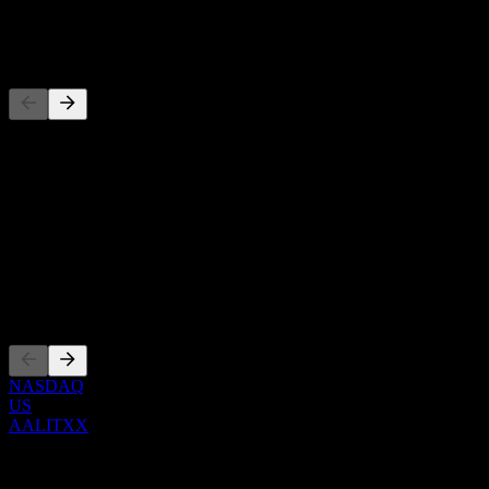
-
Konkurrenter
Denna lista är en analys baserad på senaste marknadshändelser. Det
är ingen investeringsrekommendation.
Om
Show more...
VD
Noteringar
NASDAQ
US
AALITXX
0 Comments