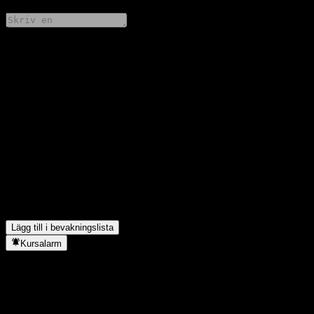
Dela dina tankar
FAQ
Vad är HSBC USA Capped Point to Point Buffer Note
AALITXXs aktiekurs idag?
▼
Vad är HSBC USA Capped Point to Point Buffer Note
AALITXXs aktiesymbol?
▼
I vilken sektor finns HSBC USA Capped Point to Point Buffer
Note AALITXX?
▼
När genomförde HSBC USA Capped Point to Point Buffer Note
AALITXX en aktiesplit?
▼
Lägg till i bevakningslista
Kursalarm