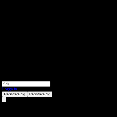
Logga in
Registrera dig
Registrera dig
HSBC USA Capped Point to