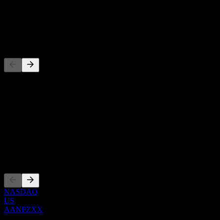
-
Utdelning
-
Konkurrenter
Denna lista är en analys baserad på senaste marknadshändelser. Det
är ingen investeringsrekommendation.
Om
Show more...
VD
Noteringar
NASDAQ
US
AANPZXX