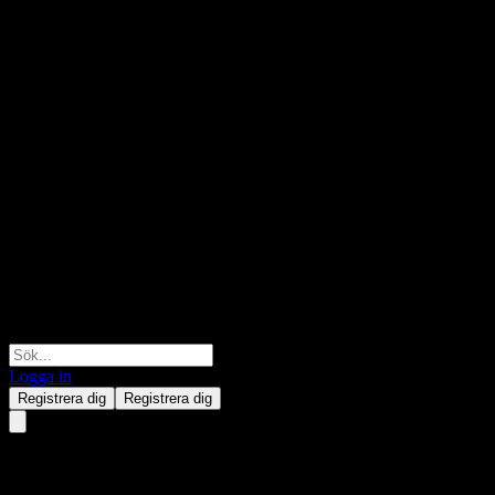
Logga in
Registrera dig
Registrera dig
Morgan Stanley Finance LLC