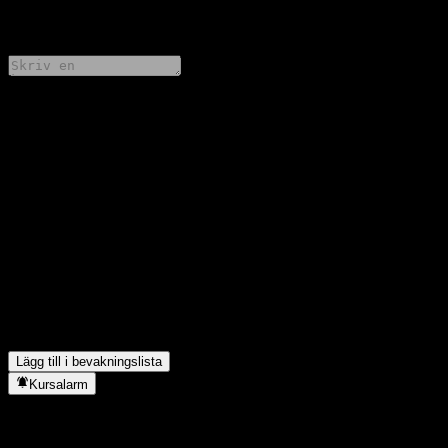
0 Comments
Dela dina tankar
FAQ
Vad är Morgan Stanley Finance LLC Dual Directional Worst Of
Barrier Note AANPZXXs aktiekurs idag?
▼
Vad är Morgan Stanley Finance LLC Dual Directional Worst Of
Barrier Note AANPZXXs aktiesymbol?
▼
I vilken sektor finns Morgan Stanley Finance LLC Dual
Directional Worst Of Barrier Note AANPZXX?
▼
När genomförde Morgan Stanley Finance LLC Dual Directional
Worst Of Barrier Note AANPZXX en aktiesplit?
▼
Lägg till i bevakningslista
Kursalarm