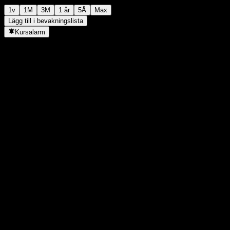
1v
1M
3M
1 år
5Å
Max
Lägg till i bevakningslista
Kursalarm
Statistik
Dagens högsta
-
Dagens lägsta
-
52V Högsta
106,98
52V Lägsta
91,15
Volym
-
Snittvolym
-
Börsvärde
0
P/E-tal
-
Direktavkastning