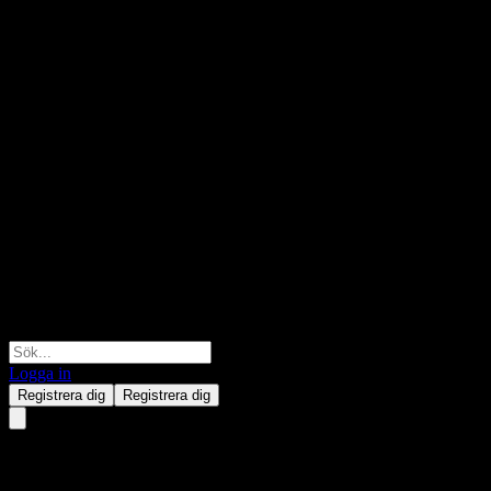
Logga in
Registrera dig
Registrera dig
Barclays Bank Autocallable Fi