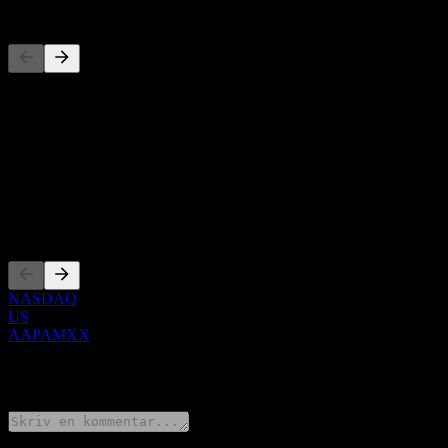
Konkurrenter
Denna lista är en analys baserad på senaste marknadshändelser. Det 
Om
Show more...
VD
Noteringar
NASDAQ
US
AAPAMXX
0 Comments