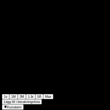
$98,39
0
+$0,00
+0%
Förra veckan
1v
1M
3M
1 år
5Å
Max
Lägg till i bevakningslista
Kursalarm