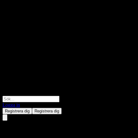
Logga in
Registrera dig
Registrera dig
GS Finance Point to Point Bu