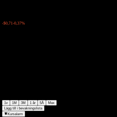
$192,18
0
-$0,71
-0,37%
Förra veckan
1v
1M
3M
1 år
5Å
Max
Lägg till i bevakningslista
Kursalarm