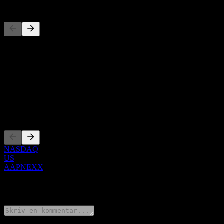
Konkurrenter
Denna lista är en analys baserad på senaste marknadshändelser. Det 
Om
Show more...
VD
Noteringar
NASDAQ
US
AAPNEXX
0 Comments