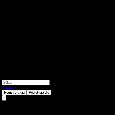
Logga in
Registrera dig
Registrera dig
Morgan Stanley Finance LLC A