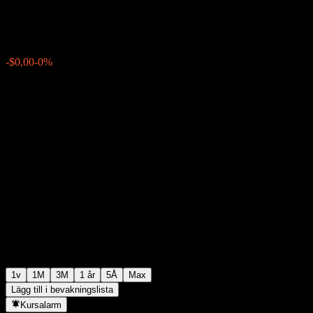
$110,18
0
-$0,00
-0%
Förra veckan
1v
1M
3M
1 år
5Å
Max
Lägg till i bevakningslista
Kursalarm