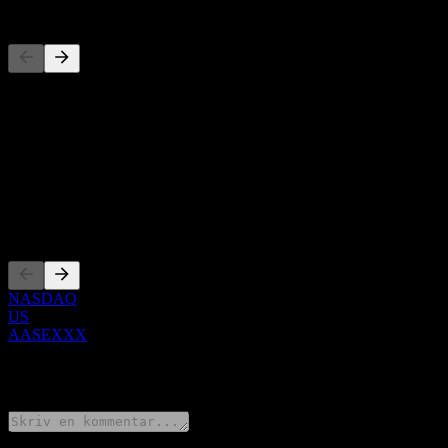
Konkurrenter
Denna lista är en analys baserad på senaste marknadshändelser. Det 
Om
Show more...
VD
Noteringar
NASDAQ
US
AASEXXX
0 Comments