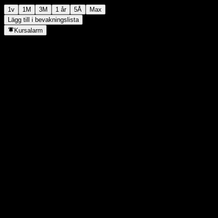
1v
1M
3M
1 år
5Å
Max
Lägg till i bevakningslista
Kursalarm
Statistik
Dagens högsta
-
Dagens lägsta
-
52V Högsta
144,47
52V Lägsta
94,09
Volym
-
Snittvolym
-
Börsvärde
0
P/E-tal
-
Direktavkastning