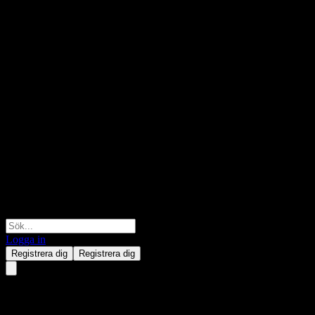
Logga in
Registrera dig
Registrera dig
Barclays Bank Point to Point