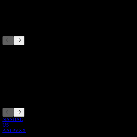
-
Utdelning
-
Konkurrenter
Denna lista är en analys baserad på senaste marknadshändelser. Det
är ingen investeringsrekommendation.
Om
Show more...
VD
Noteringar
NASDAQ
US
AATPVXX