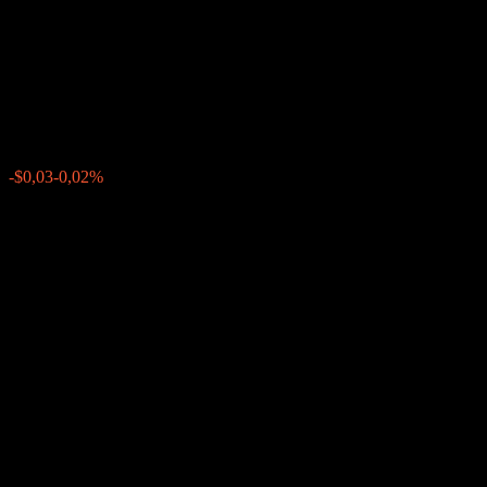
Worst Of Buffer Note
AATPVXX
$141,61
0
-$0,03
-0,02%
Förra veckan