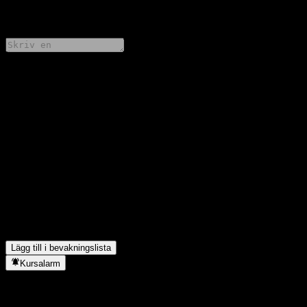
0 Comments
Dela dina tankar
FAQ
Vad är Barclays Bank Point to Point Worst Of Buffer Note
AATPVXXs aktiekurs idag?
▼
Vad är Barclays Bank Point to Point Worst Of Buffer Note
AATPVXXs aktiesymbol?
▼
I vilken sektor finns Barclays Bank Point to Point Worst Of
Buffer Note AATPVXX?
▼
När genomförde Barclays Bank Point to Point Worst Of Buffer
Note AATPVXX en aktiesplit?
▼
Lägg till i bevakningslista
Kursalarm