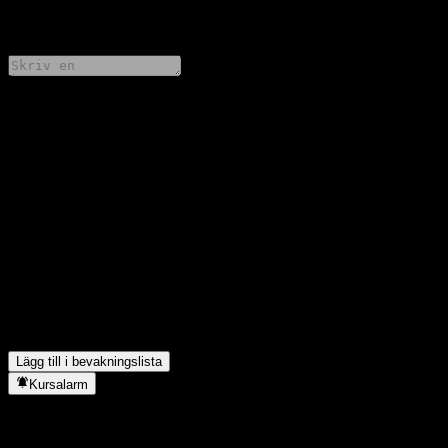
0 Comments
Dela dina tankar
FAQ
Vad är HSBC USA Point to Point Worst Of Buffer Note
AAWCVXXs aktiekurs idag?
▼
Vad är HSBC USA Point to Point Worst Of Buffer Note
AAWCVXXs aktiesymbol?
▼
I vilken sektor finns HSBC USA Point to Point Worst Of Buffer
Note AAWCVXX?
▼
När genomförde HSBC USA Point to Point Worst Of Buffer
Note AAWCVXX en aktiesplit?
▼
Lägg till i bevakningslista
Kursalarm