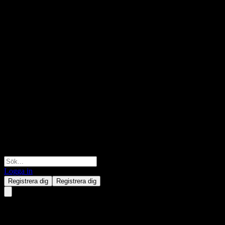
Logga in
Registrera dig
Registrera dig
HSBC USA Point to Point