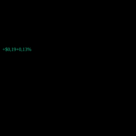
Worst Of Buffer Note
AAWCVXX
$145,13
0
+$0,19
+0,13%
Förra veckan