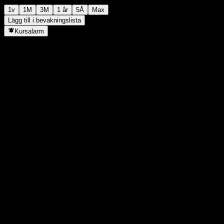
1v
1M
3M
1 år
5Å
Max
Lägg till i bevakningslista
Kursalarm
Statistik
Dagens högsta
-
Dagens lägsta
-
52V Högsta
146,61
52V Lägsta
95,32
Volym
-
Snittvolym
-
Börsvärde
0
P/E-tal
-
Direktavkastning