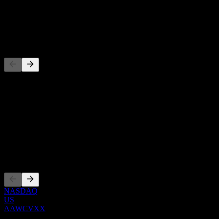
-
Utdelning
-
Konkurrenter
Denna lista är en analys baserad på senaste marknadshändelser. Det
är ingen investeringsrekommendation.
Om
Show more...
VD
Noteringar
NASDAQ
US
AAWCVXX