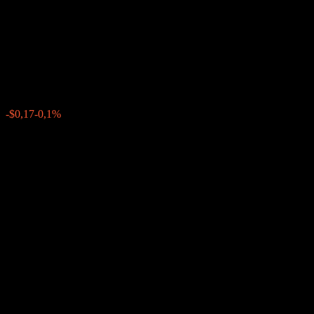
Dual Directional Buffer Note
AAXPJXX
$177,56
0
-$0,17
-0,1%
Förra veckan