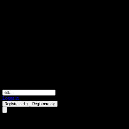
Logga in
Registrera dig
Registrera dig
Morgan Stanley Finance LLC