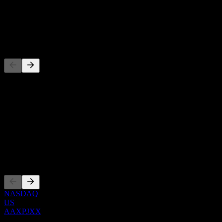
-
Utdelning
-
Konkurrenter
Denna lista är en analys baserad på senaste marknadshändelser. Det
är ingen investeringsrekommendation.
Om
Show more...
VD
Noteringar
NASDAQ
US
AAXPJXX