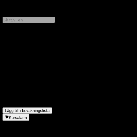
0 Comments
Dela dina tankar
FAQ
Vad är Morgan Stanley Finance LLC Dual Directional Buffer
Note AAXPJXXs aktiekurs idag?
▼
Vad är Morgan Stanley Finance LLC Dual Directional Buffer
Note AAXPJXXs aktiesymbol?
▼
I vilken sektor finns Morgan Stanley Finance LLC Dual
Directional Buffer Note AAXPJXX?
▼
När genomförde Morgan Stanley Finance LLC Dual Directional
Buffer Note AAXPJXX en aktiesplit?
▼
Lägg till i bevakningslista
Kursalarm