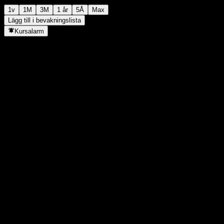
1v
1M
3M
1 år
5Å
Max
Lägg till i bevakningslista
Kursalarm
Statistik
Dagens högsta
-
Dagens lägsta
-
52V Högsta
177,56
52V Lägsta
141,88
Volym
-
Snittvolym
-
Börsvärde
0
P/E-tal
-
Direktavkastning