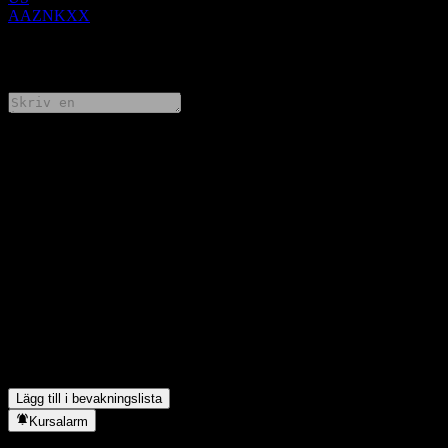
AAZNKXX
0 Comments
Dela dina tankar
FAQ
Vad är UBS London Branch Autocallable Contingent Interest
Worst Of Barrier Note AAZNKXXs aktiekurs idag?
▼
Vad är UBS London Branch Autocallable Contingent Interest
Worst Of Barrier Note AAZNKXXs aktiesymbol?
▼
I vilken sektor finns UBS London Branch Autocallable
Contingent Interest Worst Of Barrier Note AAZNKXX?
▼
När genomförde UBS London Branch Autocallable Contingent
Interest Worst Of Barrier Note AAZNKXX en aktiesplit?
▼
Lägg till i bevakningslista
Kursalarm