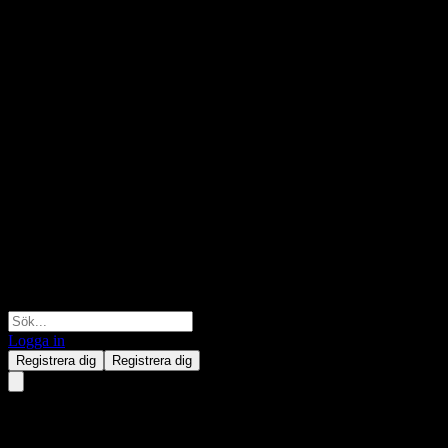
Logga in
Registrera dig
Registrera dig
UBS London Branch