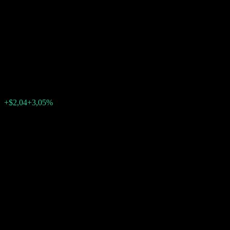
Autocallable Contingent
Interest Worst Of Barrier Note
AAZNKXX
$68,88
0
+$2,04
+3,05%
Förra veckan