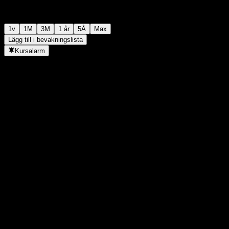
1v
1M
3M
1 år
5Å
Max
Lägg till i bevakningslista
Kursalarm
Statistik
Dagens högsta
-
Dagens lägsta
-
52V Högsta
78,61
52V Lägsta
43,05
Volym
-
Snittvolym
-
Börsvärde
0
P/E-tal