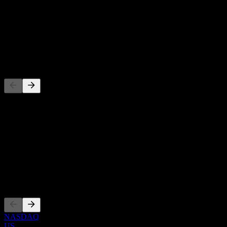
-
Direktavkastning
-
Utdelning
-
Konkurrenter
Denna lista är en analys baserad på senaste marknadshändelser. Det
är ingen investeringsrekommendation.
Om
Show more...
VD
Noteringar
NASDAQ
US