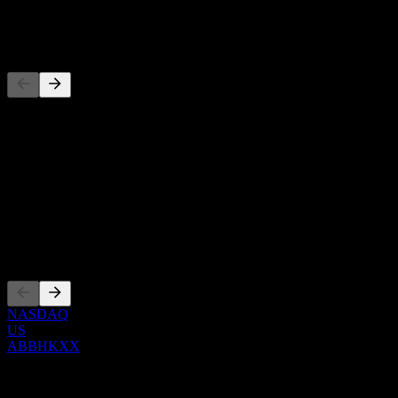
-
Konkurrenter
Denna lista är en analys baserad på senaste marknadshändelser. Det
är ingen investeringsrekommendation.
Om
Show more...
VD
Noteringar
NASDAQ
US
ABBHKXX
0 Comments