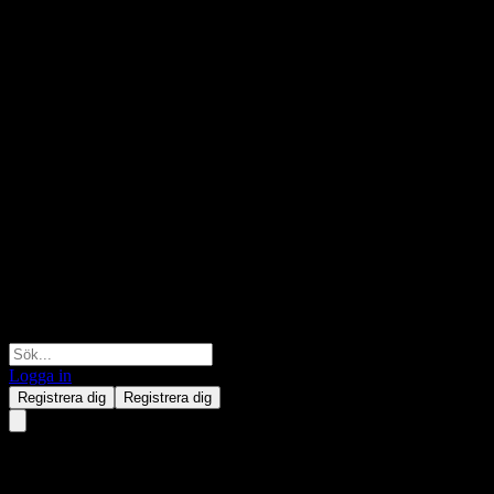
Logga in
Registrera dig
Registrera dig
HSBC Bank USA N.A. Capped