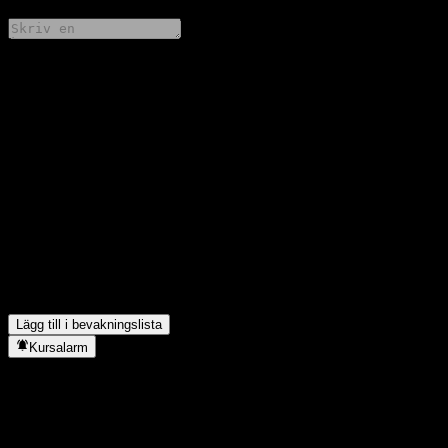
Dela dina tankar
FAQ
Vad är HSBC Bank USA N.A. Capped Point to Point CD
ABBHKXXs aktiekurs idag?
▼
Vad är HSBC Bank USA N.A. Capped Point to Point CD
ABBHKXXs aktiesymbol?
▼
I vilken sektor finns HSBC Bank USA N.A. Capped Point to
Point CD ABBHKXX?
▼
När genomförde HSBC Bank USA N.A. Capped Point to Point
CD ABBHKXX en aktiesplit?
▼
Lägg till i bevakningslista
Kursalarm