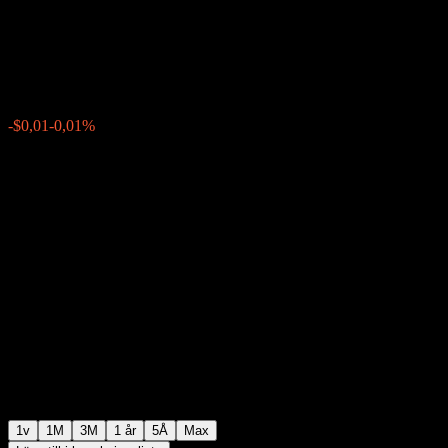
Point to Point CD ABBHKXX
$123,20
0
-$0,01
-0,01%
Förra veckan
1v
1M
3M
1 år
5Å
Max