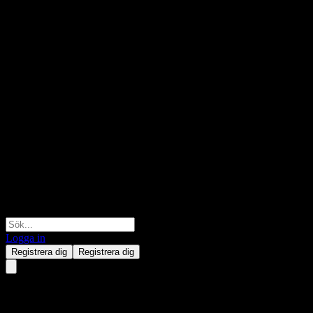
Logga in
Registrera dig
Registrera dig
Goldman Sachs Bank USA