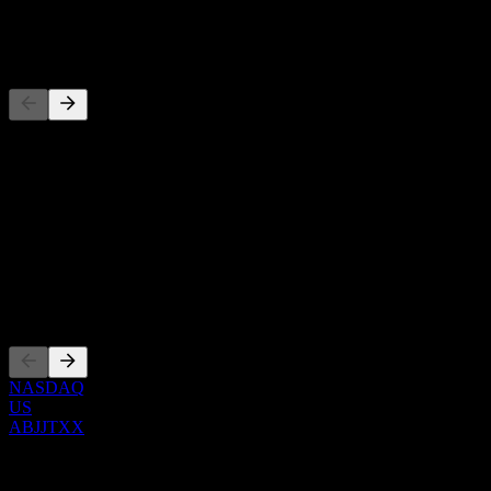
-
Konkurrenter
Denna lista är en analys baserad på senaste marknadshändelser. Det
är ingen investeringsrekommendation.
Om
Show more...
VD
Noteringar
NASDAQ
US
ABJJTXX
0 Comments