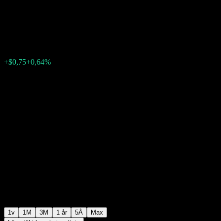
Point to Point CD ABJJTXX
$117,83
0
+$0,75
+0,64%
Förra veckan
1v
1M
3M
1 år
5Å
Max