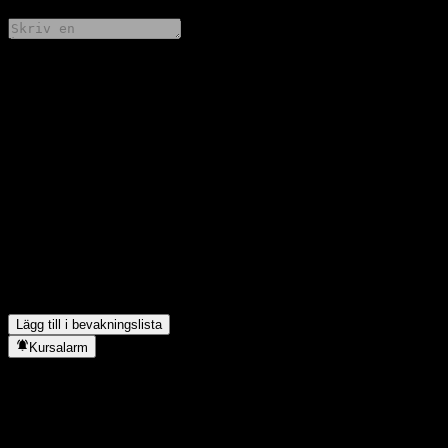
Dela dina tankar
FAQ
Vad är Goldman Sachs Bank USA Point to Point CD ABJJTXXs
aktiekurs idag?
▼
Vad är Goldman Sachs Bank USA Point to Point CD ABJJTXXs
aktiesymbol?
▼
I vilken sektor finns Goldman Sachs Bank USA Point to Point
CD ABJJTXX?
▼
När genomförde Goldman Sachs Bank USA Point to Point CD
ABJJTXX en aktiesplit?
▼
Lägg till i bevakningslista
Kursalarm