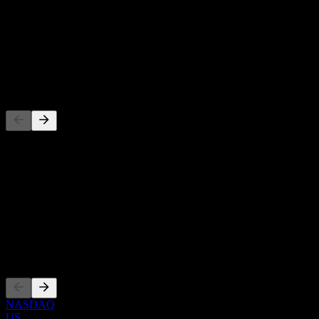
-
Direktavkastning
-
Utdelning
-
Konkurrenter
Denna lista är en analys baserad på senaste marknadshändelser. Det
är ingen investeringsrekommendation.
Om
Show more...
VD
Noteringar
NASDAQ
US