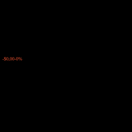
Callable Contingent Interest
Worst Of Barrier Note
ABKKOXX
$99,58
0
-$0,00
-0%
Förra veckan