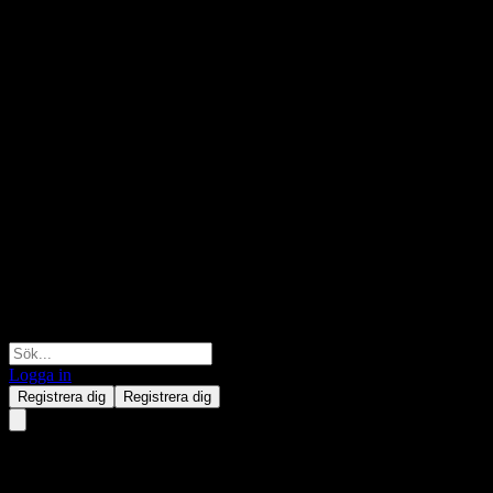
Logga in
Registrera dig
Registrera dig
BofA Finance LLC Issuer