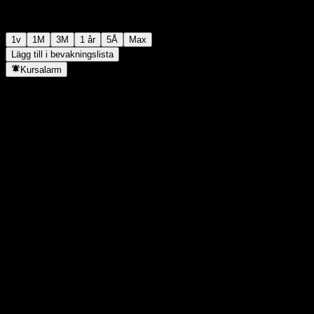
1v
1M
3M
1 år
5Å
Max
Lägg till i bevakningslista
Kursalarm
Statistik
Dagens högsta
-
Dagens lägsta
-
52V Högsta
99,81
52V Lägsta
98,32
Volym
-
Snittvolym
-
Börsvärde
0
P/E-tal