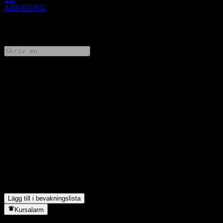
ABKKOXX
0 Comments
Dela dina tankar
FAQ
Vad är BofA Finance LLC Issuer Callable Contingent Interest
Worst Of Barrier Note ABKKOXXs aktiekurs idag?
▼
Vad är BofA Finance LLC Issuer Callable Contingent Interest
Worst Of Barrier Note ABKKOXXs aktiesymbol?
▼
I vilken sektor finns BofA Finance LLC Issuer Callable
Contingent Interest Worst Of Barrier Note ABKKOXX?
▼
När genomförde BofA Finance LLC Issuer Callable Contingent
Interest Worst Of Barrier Note ABKKOXX en aktiesplit?
▼
Lägg till i bevakningslista
Kursalarm