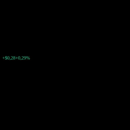
Company LLC Autocallable
Contingent Interest Barrier
Note ABMCIXX
$96,30
0
+$0,28
+0,29%
Förra veckan