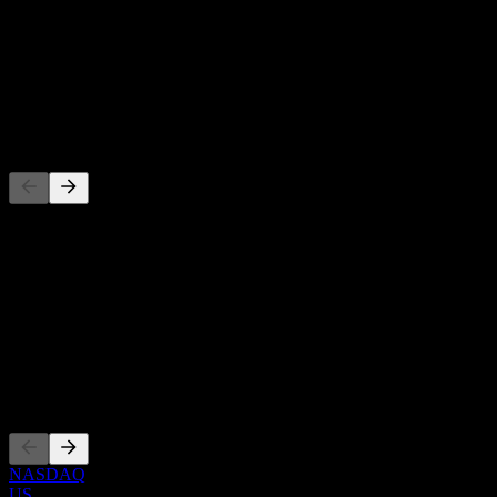
-
Direktavkastning
-
Utdelning
-
Konkurrenter
Denna lista är en analys baserad på senaste marknadshändelser. Det
är ingen investeringsrekommendation.
Om
Show more...
VD
Noteringar
NASDAQ
US