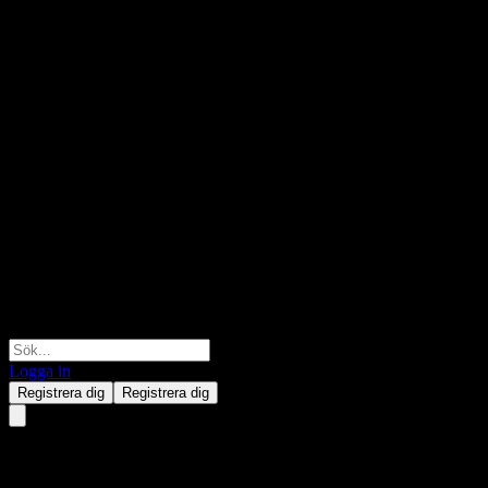
Logga in
Registrera dig
Registrera dig
JPMorgan Chase Financial