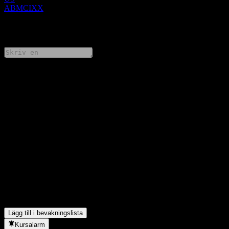
ABMCIXX
0 Comments
Dela dina tankar
FAQ
Vad är JPMorgan Chase Financial Company LLC Autocallable
Contingent Interest Barrier Note ABMCIXXs aktiekurs idag?
▼
Vad är JPMorgan Chase Financial Company LLC Autocallable
Contingent Interest Barrier Note ABMCIXXs aktiesymbol?
▼
I vilken sektor finns JPMorgan Chase Financial Company LLC
Autocallable Contingent Interest Barrier Note ABMCIXX?
▼
När genomförde JPMorgan Chase Financial Company LLC
Autocallable Contingent Interest Barrier Note ABMCIXX en
aktiesplit?
▼
Lägg till i bevakningslista
Kursalarm