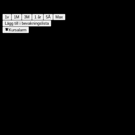
1v
1M
3M
1 år
5Å
Max
Lägg till i bevakningslista
Kursalarm
Statistik
Dagens högsta
-
Dagens lägsta
-
52V Högsta
100
52V Lägsta
71,77
Volym
-
Snittvolym
-
Börsvärde
0
P/E-tal