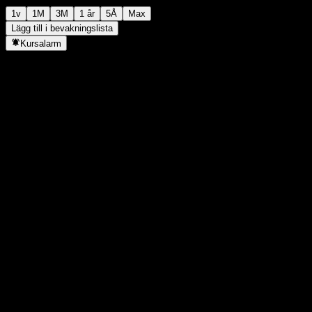
1v
1M
3M
1 år
5Å
Max
Lägg till i bevakningslista
Kursalarm
Statistik
Dagens högsta
-
Dagens lägsta
-
52V Högsta
97,85
52V Lägsta
94,53
Volym
-
Snittvolym
-
Börsvärde
0
P/E-tal
-
Direktavkastning