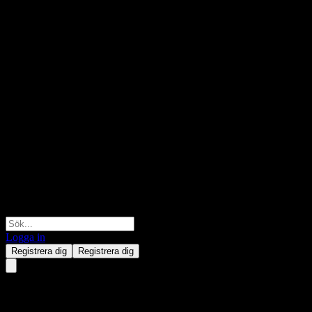
Logga in
Registrera dig
Registrera dig
Barclays Bank Issuer Callable