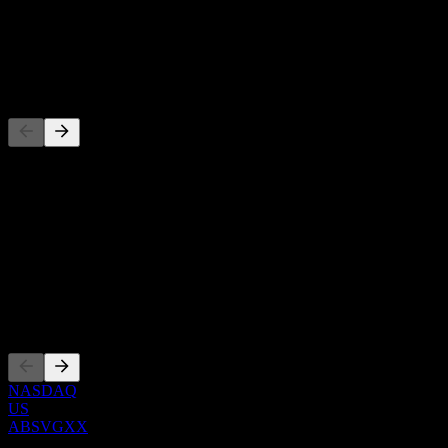
-
Utdelning
-
Konkurrenter
Denna lista är en analys baserad på senaste marknadshändelser. Det
är ingen investeringsrekommendation.
Om
Show more...
VD
Noteringar
NASDAQ
US
ABSVGXX