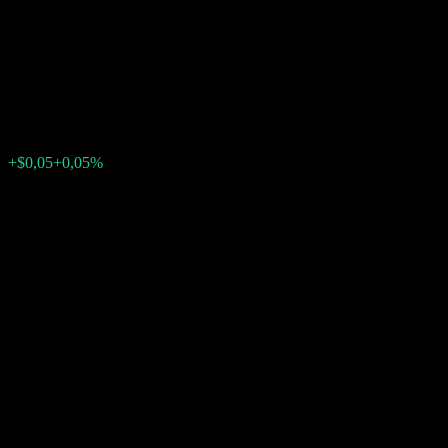
Contingent Interest Worst Of
Barrier Note ABSVGXX
$97,56
0
+$0,05
+0,05%
Förra veckan