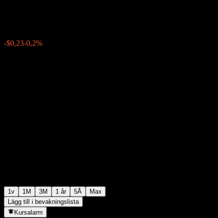
$116,90
0
-$0,23
-0,2%
Förra veckan
1v
1M
3M
1 år
5Å
Max
Lägg till i bevakningslista
Kursalarm