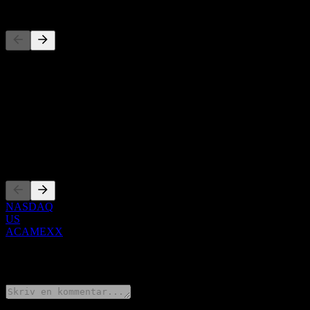
Konkurrenter
Denna lista är en analys baserad på senaste marknadshändelser. Det 
Om
Show more...
VD
Noteringar
NASDAQ
US
ACAMEXX
0 Comments