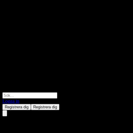
Logga in
Registrera dig
Registrera dig
Bank of Montreal Capped Poin