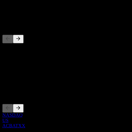
-
Utdelning
-
Konkurrenter
Denna lista är en analys baserad på senaste marknadshändelser. Det
är ingen investeringsrekommendation.
Om
Show more...
VD
Noteringar
NASDAQ
US
ACBATXX