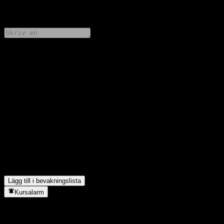
0 Comments
Dela dina tankar
FAQ
Vad är GS Finance Capped Dual Directional Worst Of Buffer
Note ACBATXXs aktiekurs idag?
▼
Vad är GS Finance Capped Dual Directional Worst Of Buffer
Note ACBATXXs aktiesymbol?
▼
I vilken sektor finns GS Finance Capped Dual Directional Worst
Of Buffer Note ACBATXX?
▼
När genomförde GS Finance Capped Dual Directional Worst Of
Buffer Note ACBATXX en aktiesplit?
▼
Lägg till i bevakningslista
Kursalarm