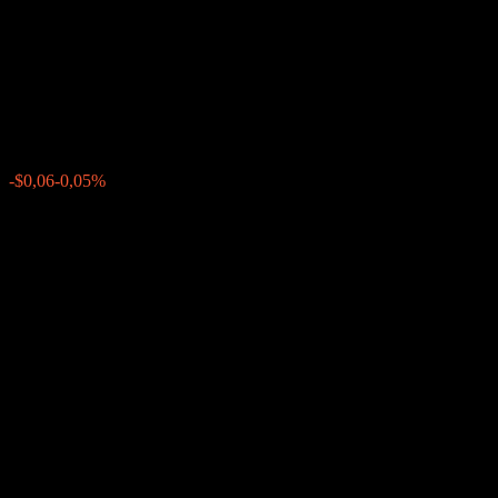
Directional Worst Of Buffer
Note ACBATXX
$117,15
0
-$0,06
-0,05%
Förra veckan