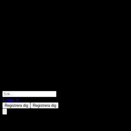
Logga in
Registrera dig
Registrera dig
GS Finance Capped Dual