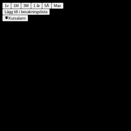
1v
1M
3M
1 år
5Å
Max
Lägg till i bevakningslista
Kursalarm
Statistik
Dagens högsta
-
Dagens lägsta
-
52V Högsta
117,15
52V Lägsta
97,4
Volym
-
Snittvolym
-
Börsvärde
0
P/E-tal
-
Direktavkastning