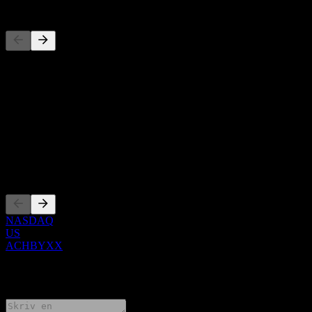
Konkurrenter
Denna lista är en analys baserad på senaste marknadshändelser. Det
är ingen investeringsrekommendation.
Om
Show more...
VD
Noteringar
NASDAQ
US
ACHBYXX
0 Comments