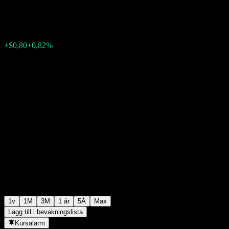
$98,92
0
+$0,80
+0,82%
Förra veckan
1v
1M
3M
1 år
5Å
Max
Lägg till i bevakningslista
Kursalarm