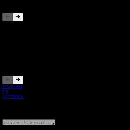
Konkurrenter
Denna lista är en analys baserad på senaste marknadshändelser. Det 
Om
Show more...
VD
Noteringar
NASDAQ
US
ACIZXXX
0 Comments