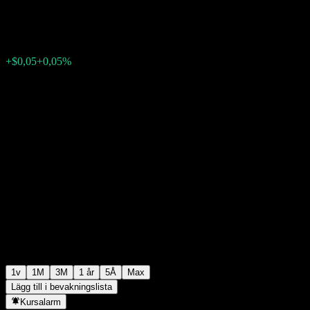
$106,79
0
+$0,05
+0,05%
Förra veckan
1v
1M
3M
1 år
5Å
Max
Lägg till i bevakningslista
Kursalarm