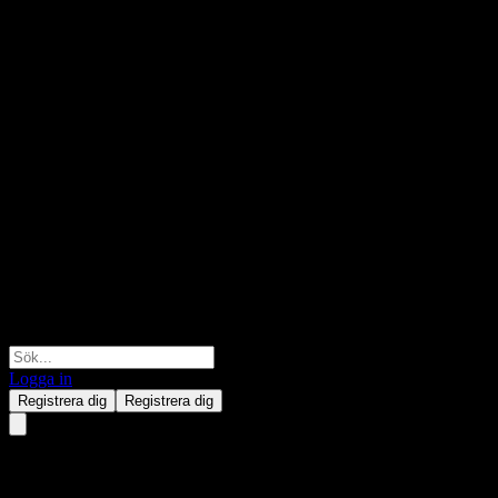
Logga in
Registrera dig
Registrera dig
Citigroup Global Markets Auto