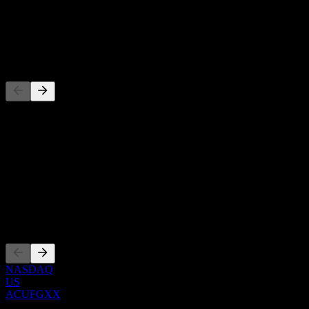
-
Utdelning
-
Konkurrenter
Denna lista är en analys baserad på senaste marknadshändelser. Det
är ingen investeringsrekommendation.
Om
Show more...
VD
Noteringar
NASDAQ
US
ACUFGXX