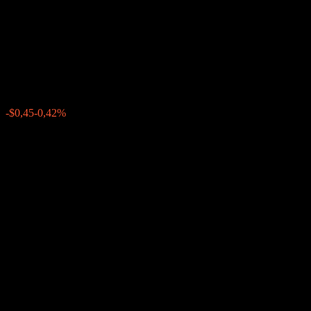
Autocallable Snowball Barrier
Note ACUFGXX
$107,42
0
-$0,45
-0,42%
Förra veckan