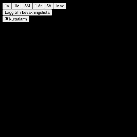
1v
1M
3M
1 år
5Å
Max
Lägg till i bevakningslista
Kursalarm
Statistik
Dagens högsta
-
Dagens lägsta
-
52V Högsta
108,52
52V Lägsta
99,27
Volym
-
Snittvolym
-
Börsvärde
0
P/E-tal
-
Direktavkastning