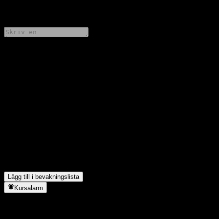
0 Comments
Dela dina tankar
FAQ
Vad är Citigroup Global Markets Autocallable Snowball Barrier
Note ACUFGXXs aktiekurs idag?
▼
Vad är Citigroup Global Markets Autocallable Snowball Barrier
Note ACUFGXXs aktiesymbol?
▼
I vilken sektor finns Citigroup Global Markets Autocallable
Snowball Barrier Note ACUFGXX?
▼
När genomförde Citigroup Global Markets Autocallable
Snowball Barrier Note ACUFGXX en aktiesplit?
▼
Lägg till i bevakningslista
Kursalarm