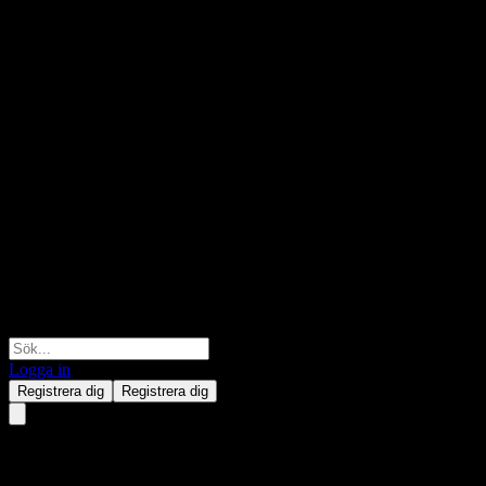
Logga in
Registrera dig
Registrera dig
Citigroup Global Markets