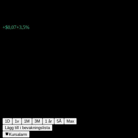
$2,07
42
+$0,07
+3,5%
Thursday 05:02
1D
1v
1M
3M
1 år
5Å
Max
Lägg till i bevakningslista
Kursalarm