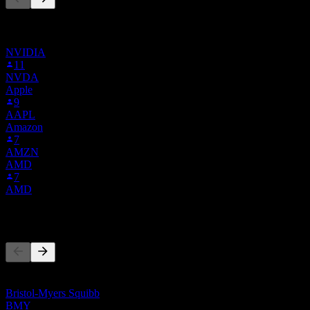
Denna lista baseras på bevakningslistor från Stock Events-
användare som följer ALXO.BOATS. Det är ingen
investeringsrekommendation.
NVIDIA
11
NVDA
Apple
9
AAPL
Amazon
7
AMZN
AMD
7
AMD
Konkurrenter
Denna lista är en analys baserad på senaste marknadshändelser. Det
är ingen investeringsrekommendation.
Bristol-Myers Squibb
BMY