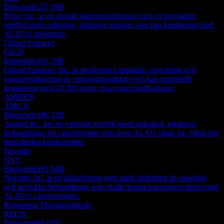
Börsvärde
137,76B
Pfizer Inc. är ett globalt läkemedelsföretag med en betydande
portfölj inom onkologi, inklusive terapier som kan konkurrera med
ALXO:s produkter.
Gilead Sciences
GILD
Börsvärde
161,19B
Gilead Sciences, Inc. är involverat i upptäckt, utveckling och
kommersialisering av onkologiprodukter och kan potentiellt
konkurrera med ALXO inom vissa cancerindikationer.
AMGEN
AMGN
Börsvärde
196,12B
Amgen Inc. har en varierad portfölj inom onkologi, inklusive
behandlingar för cancerformer som även ALXO siktar på, vilket gör
dem direkta konkurrenter.
Novartis
NVS
Börsvärde
293,94B
Novartis AG är ett hälsoföretag med stark inriktning på onkologi
och utvecklar behandlingar som skulle kunna konkurrera direkt med
ALXO:s cancerterapier.
Regeneron Pharmaceuticals
REGN
Börsvärde
69,67B