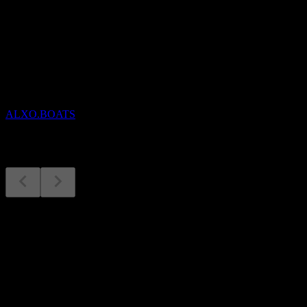
Kommande
Finansiella resultat
5
NOV
Alx Oncology
ALXO.BOATS
Finansiella resultat
5
Nov
Förväntat
Q3 2025
Q1 2026