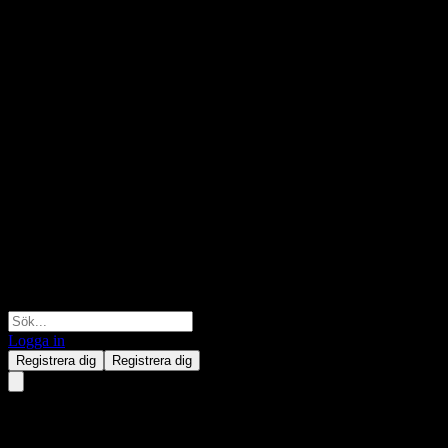
Logga in
Registrera dig
Registrera dig
Alx Oncology