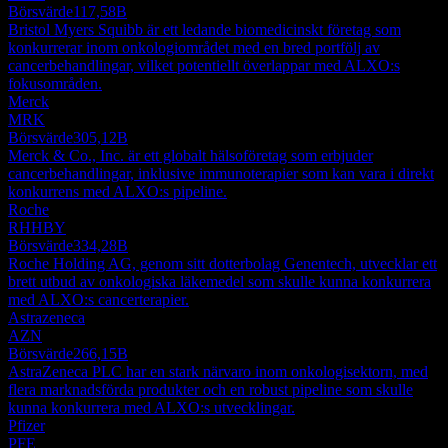
Börsvärde
117,58B
Bristol Myers Squibb är ett ledande biomedicinskt företag som
konkurrerar inom onkologiområdet med en bred portfölj av
cancerbehandlingar, vilket potentiellt överlappar med ALXO:s
fokusområden.
Merck
MRK
Börsvärde
305,12B
Merck & Co., Inc. är ett globalt hälsoföretag som erbjuder
cancerbehandlingar, inklusive immunoterapier som kan vara i direkt
konkurrens med ALXO:s pipeline.
Roche
RHHBY
Börsvärde
334,28B
Roche Holding AG, genom sitt dotterbolag Genentech, utvecklar ett
brett utbud av onkologiska läkemedel som skulle kunna konkurrera
med ALXO:s cancerterapier.
Astrazeneca
AZN
Börsvärde
266,15B
AstraZeneca PLC har en stark närvaro inom onkologisektorn, med
flera marknadsförda produkter och en robust pipeline som skulle
kunna konkurrera med ALXO:s utvecklingar.
Pfizer
PFE