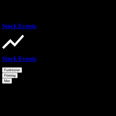
Stock Events
Stock Events
Funktioner
Företag
Mer