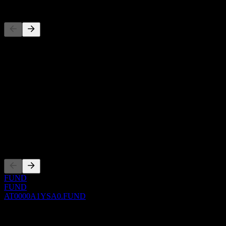
Konkurrenter
Denna lista är en analys baserad på senaste marknadshändelser. Det
är ingen investeringsrekommendation.
Om
Show more...
VD
ISIN
AT0000A1YSA0
Noteringar
FUND
FUND
AT0000A1YSA0.FUND
0 Comments