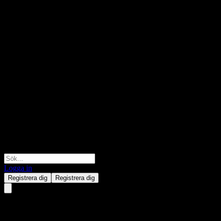
Logga in
Registrera dig
Registrera dig
T 1851 EUR D01 T