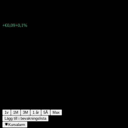
€94,24
0
+€0,09
+0,1%
Förra veckan
1v
1M
3M
1 år
5Å
Max
Lägg till i bevakningslista
Kursalarm