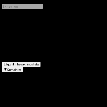
Dela dina tankar
FAQ
Vad är T 1851 EUR D01 Ts aktiekurs idag?
▼
Vad är T 1851 EUR D01 Ts aktiesymbol?
▼
Stiger T 1851 EUR D01 Ts aktiekurs?
▼
I vilken sektor finns T 1851 EUR D01 T?
▼
När genomförde T 1851 EUR D01 T en aktiesplit?
▼
Lägg till i bevakningslista
Kursalarm