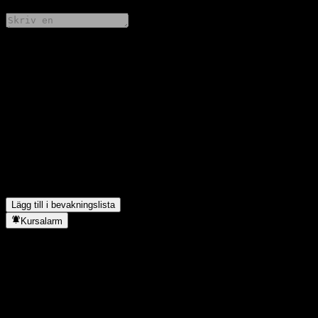
Dela dina tankar
FAQ
Vad är Automation Anywhere - Company Levels aktiekurs idag?
▼
Vad är Automation Anywhere - Company Levels aktiesymbol?
▼
I vilken sektor finns Automation Anywhere - Company Level?
▼
När genomförde Automation Anywhere - Company Level en
aktiesplit?
▼
Lägg till i bevakningslista
Kursalarm