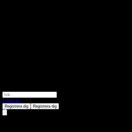
Logga in
Registrera dig
Registrera dig
Automation Anywhere -