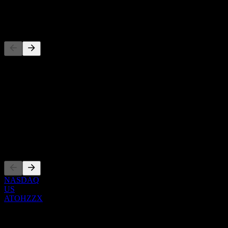
-
Konkurrenter
Denna lista är en analys baserad på senaste marknadshändelser. Det
är ingen investeringsrekommendation.
Om
Show more...
VD
Noteringar
NASDAQ
US
ATOHZZX
0 Comments