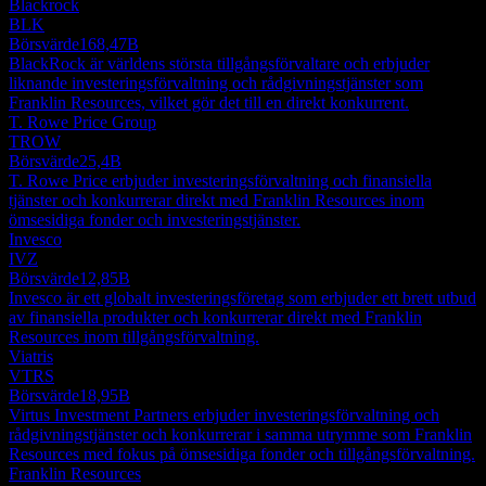
Blackrock
BLK
Börsvärde
168,47B
BlackRock är världens största tillgångsförvaltare och erbjuder
liknande investeringsförvaltning och rådgivningstjänster som
Franklin Resources, vilket gör det till en direkt konkurrent.
T. Rowe Price Group
TROW
Börsvärde
25,4B
T. Rowe Price erbjuder investeringsförvaltning och finansiella
tjänster och konkurrerar direkt med Franklin Resources inom
ömsesidiga fonder och investeringstjänster.
Invesco
IVZ
Börsvärde
12,85B
Invesco är ett globalt investeringsföretag som erbjuder ett brett utbud
av finansiella produkter och konkurrerar direkt med Franklin
Resources inom tillgångsförvaltning.
Viatris
VTRS
Börsvärde
18,95B
Virtus Investment Partners erbjuder investeringsförvaltning och
rådgivningstjänster och konkurrerar i samma utrymme som Franklin
Resources med fokus på ömsesidiga fonder och tillgångsförvaltning.
Franklin Resources