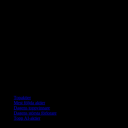
Samlingar
Topaktier
Mest följda aktier
Dagens toppvinnare
Dagens största förlorare
Topp AI-aktier