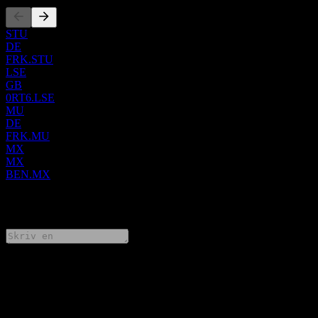
STU
DE
FRK.STU
LSE
GB
0RT6.LSE
MU
DE
FRK.MU
MX
MX
BEN.MX
0 Comments
Dela dina tankar
FAQ