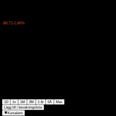
$34,20
3962
-$0,72
-2,06%
16:22 Idag
1D
1v
1M
3M
1 år
5Å
Max
Lägg till i bevakningslista
Kursalarm