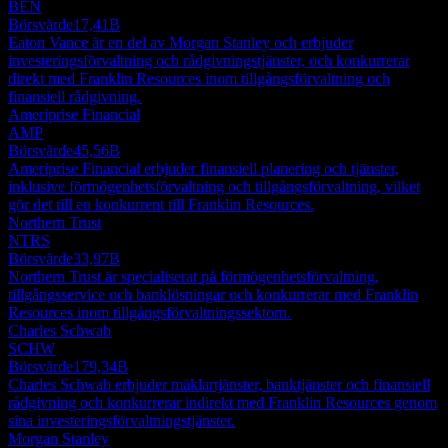
BEN
Börsvärde
17,41B
Eaton Vance är en del av Morgan Stanley och erbjuder
investeringsförvaltning och rådgivningstjänster, och konkurrerar
direkt med Franklin Resources inom tillgångsförvaltning och
finansiell rådgivning.
Ameriprise Financial
AMP
Börsvärde
45,56B
Ameriprise Financial erbjuder finansiell planering och tjänster,
inklusive förmögenhetsförvaltning och tillgångsförvaltning, vilket
gör det till en konkurrent till Franklin Resources.
Northern Trust
NTRS
Börsvärde
33,97B
Northern Trust är specialiserat på förmögenhetsförvaltning,
tillgångsservice och banklösningar och konkurrerar med Franklin
Resources inom tillgångsförvaltningssektorn.
Charles Schwab
SCHW
Börsvärde
179,34B
Charles Schwab erbjuder mäklartjänster, banktjänster och finansiell
rådgivning och konkurrerar indirekt med Franklin Resources genom
sina investeringsförvaltningstjänster.
Morgan Stanley