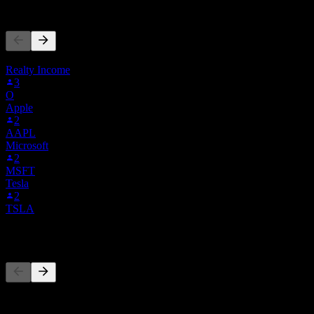
Andra följer också
Denna lista baseras på bevakningslistor från Stock Events-användar
Realty Income
3
O
Apple
2
AAPL
Microsoft
2
MSFT
Tesla
2
TSLA
Konkurrenter
Denna lista är en analys baserad på senaste marknadshändelser. Det 