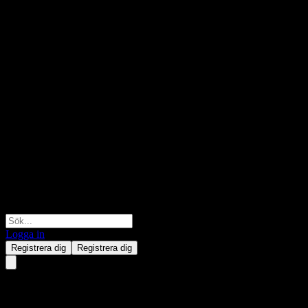
Logga in
Registrera dig
Registrera dig
UBS MSCI China A SF UCITS (