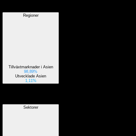
Regioner
Regioner
Tillväxtmarknader i Asien
98,89%
Utvecklade Asien
1,11%
Sektorer
Sektorer