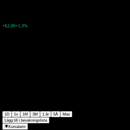
€155,66
34
+€2,00
+1,3%
Friday 14:03
1D
1v
1M
3M
1 år
5Å
Max
Lägg till i bevakningslista
Kursalarm