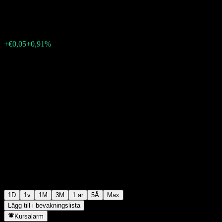
€5,55
1402
+€0,05
+0,91%
Friday 14:50
1D
1v
1M
3M
1 år
5Å
Max
Lägg till i bevakningslista
Kursalarm