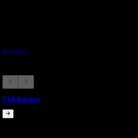
Kommande
Finansiella resultat
21
OCT
Nel ASA
D7GA.STU
Utdelningar
0
%
Direktavkastning
Jul 24
€0,79