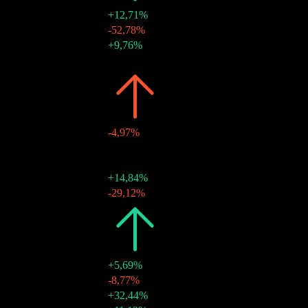
+12,71%
20 juli 2026
$0,09
-52,78%
18 juni 2026
$0,19
+9,76%
20 mars 2026
$0,17
-
2025
$0,78
-4,97%
19 dec. 2025
$0,25
-
19 sep. 2025
$0,19
-
20 juni 2025
$0,18
+14,84%
21 mars 2025
$0,16
-29,12%
2024
$0,82
+5,69%
20 dec. 2024
$0,22
-8,77%
30 sep. 2024
$0,25
+32,44%