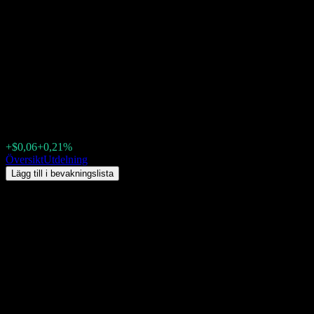
iShares Core High Dividend
(HDV) Utdelning 2026:
historik, ex-dagar &
direktavkastning
$28,78
+$0,06
+0,21%
Friday 00:00
Översikt
Utdelning
Lägg till i bevakningslista
Direktavkastning
3,06%
Utdelningsbelopp
$0,09
Senaste ex-dag
juli 15, 2026
Senaste utbetalningsdag
juli 20, 2026
Sammanfattning