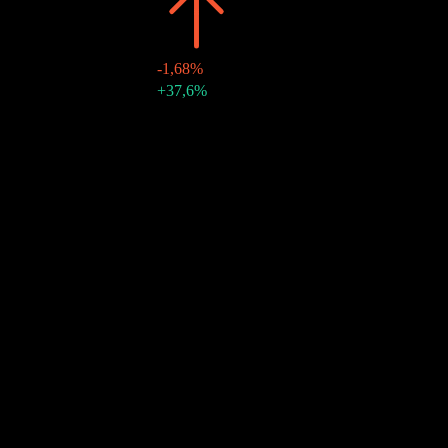
2021
$0,70
-1,68%
17 dec. 2021
$0,21
+37,6%
10Å Tillväxt
5,02%
5Å tillväxt
4,67%
3Å Tillväxt
4,22%
1Å Tillväxt
12,71%
Community