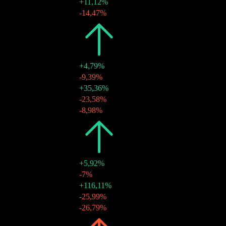
17 juni 2024
$0,19
+11,12%
27 mars 2024
$0,17
-14,47%
2023
$0,78
+4,79%
27 dec. 2023
$0,20
-9,39%
02 okt. 2023
$0,22
+35,36%
13 juni 2023
$0,16
-23,58%
29 mars 2023
$0,21
-8,98%
2022
$0,74
+5,92%
19 dec. 2022
$0,23
-7%
30 sep. 2022
$0,25
+116,11%
15 juni 2022
$0,11
-25,99%
30 mars 2022
$0,15
-26,79%