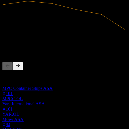
2,33B
Intäkter
92,16M
Nettovinst
Andra följer också
Denna lista baseras på bevakningslistor från Stock Events-
användare som följer JEP.STU. Det är ingen
investeringsrekommendation.
MPC Container Ships ASA
101
MPCC.OL
Yara International ASA.
101
YAR.OL
Mowi ASA
94