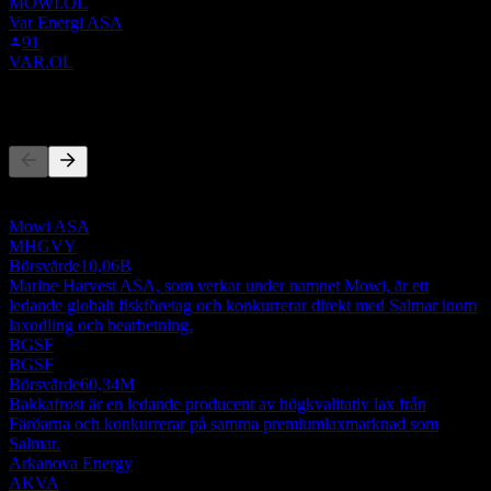
MOWI.OL
Var Energi ASA
91
VAR.OL
Konkurrenter
Denna lista är en analys baserad på senaste marknadshändelser. Det
är ingen investeringsrekommendation.
Mowi ASA
MHGVY
Börsvärde
10,06B
Marine Harvest ASA, som verkar under namnet Mowi, är ett
ledande globalt fiskföretag och konkurrerar direkt med Salmar inom
laxodling och bearbetning.
BGSF
BGSF
Börsvärde
60,34M
Bakkafrost är en ledande producent av högkvalitativ lax från
Färöarna och konkurrerar på samma premiumlaxmarknad som
Salmar.
Arkanova Energy
AKVA