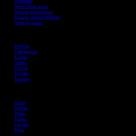
Topaktier
Mest följda aktier
Dagens toppvinnare
Dagens största förlorare
Topp AI-aktier
Funktioner
Portfölj
Utdelningar
Events
Aktier
ETF:er
Krypto
Råvaror
company
Priser
Partner
Hjälp
Blogg
Lär dig
Press