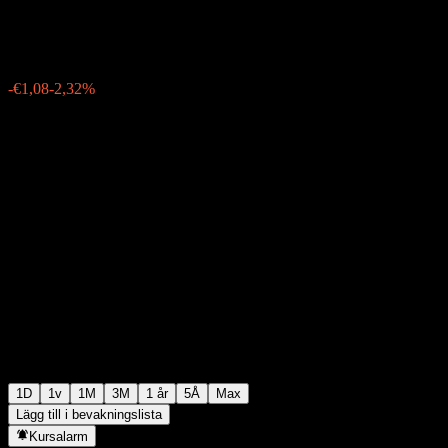
€45,54
458
-€1,08
-2,32%
Wednesday 19:56
1D
1v
1M
3M
1 år
5Å
Max
Lägg till i bevakningslista
Kursalarm