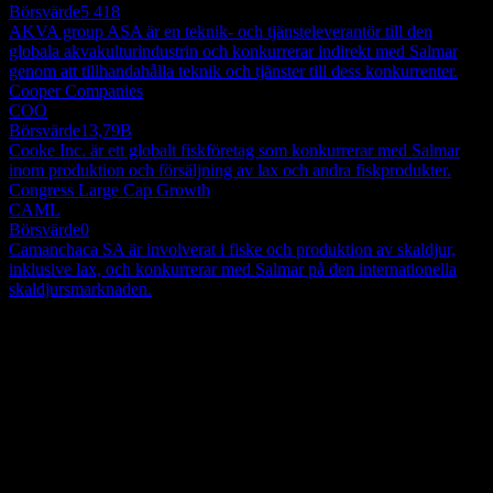
Börsvärde
5 418
AKVA group ASA är en teknik- och tjänsteleverantör till den
globala akvakulturindustrin och konkurrerar indirekt med Salmar
genom att tillhandahålla teknik och tjänster till dess konkurrenter.
Cooper Companies
COO
Börsvärde
13,79B
Cooke Inc. är ett globalt fiskföretag som konkurrerar med Salmar
inom produktion och försäljning av lax och andra fiskprodukter.
Congress Large Cap Growth
CAML
Börsvärde
0
Camanchaca SA är involverat i fiske och produktion av skaldjur,
inklusive lax, och konkurrerar med Salmar på den internationella
skaldjursmarknaden.
Om
SalMar ASA ägnar sig åt förädling och handel med fisk och skaldjur
samt andra relaterade finansiella aktiviteter. Företaget verkar genom
följande segment: Fiskodling Centrala Norge, Fiskodling Norra
Norge, Försäljning och Industri, samt Isländsk Lax. Segmentet
Show more...
Fiskodling Centrala Norge kontrollerar 68 produktionslicenser för
VD
marin fas och driver flera licenser för forskning och utveckling i
Land