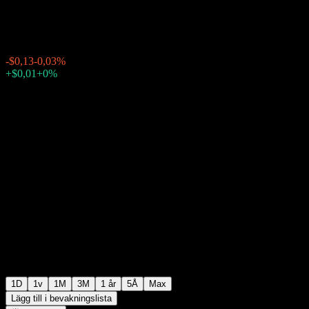
$489,98
2788
-$0,13
-0,03%
Friday 20:00
+$0,01
+0%
Friday 23:45
Efter stängning
1D
1v
1M
3M
1 år
5Å
Max
Lägg till i bevakningslista