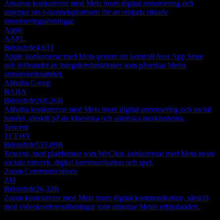
Amazon konkurrerar med Meta inom digital annonsering och
utnyttjar sin e-handelsplattform för att erbjuda riktade
annonseringslösningar.
Apple
AAPL
Börsvärde
4,63T
Apple konkurrerar med Meta genom sin kontroll över App Store
och införandet av integritetsfunktioner som påverkar Metas
annonsverksamhet.
Alibaba Group
BABA
Börsvärde
269,26B
Alibaba konkurrerar med Meta inom digital annonsering och social
handel, särskilt på de kinesiska och asiatiska marknaderna.
Tencent
TCEHY
Börsvärde
533,89B
Tencent, med plattformar som WeChat, konkurrerar med Meta inom
sociala nätverk, digital kommunikation och spel.
Zoom Communications
ZM
Börsvärde
26,32B
Zoom konkurrerar med Meta inom digital kommunikation, särskilt
med videokonferenslösningar som utmanar Metas erbjudanden.