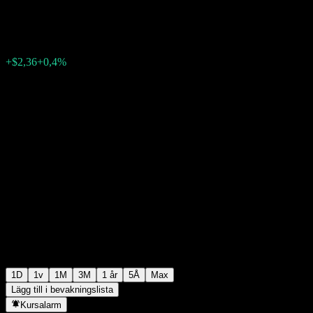
$591,13
35623
+$2,36
+0,4%
18:35 Idag
1D
1v
1M
3M
1 år
5Å
Max
Lägg till i bevakningslista
Kursalarm