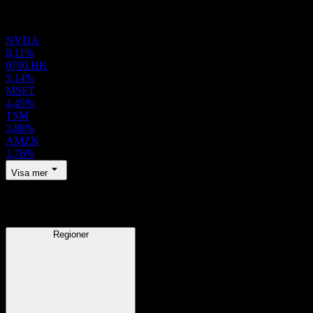
Portfölj
NVDA
8,11%
0700.HK
5,14%
MSFT
4,45%
TSM
3,88%
AMZN
3,76%
Visa mer
Regioner
Regioner