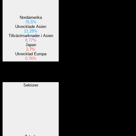
Nordamerika
76,5%
Utvecklade Asien
11,28%
Tillväxtmarknader i Asien
8,77%
Japan
2,7%
Utvecklad Europa
0,76%
Sektorer
Sektorer