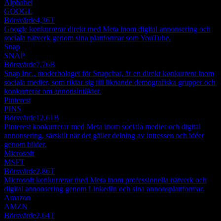
Alphabet
GOOGL
Börsvärde
4,36T
Google konkurrerar direkt med Meta inom digital annonsering och
sociala nätverk genom sina plattformar som YouTube.
Snap
SNAP
Börsvärde
7,76B
Snap Inc., moderbolaget för Snapchat, är en direkt konkurrent inom
sociala medier, som riktar sig till liknande demografiska grupper och
konkurrerar om annonsintäkter.
Pinterest
PINS
Börsvärde
12,61B
Pinterest konkurrerar med Meta inom sociala medier och digital
annonsering, särskilt när det gäller delning av intressen och idéer
genom bilder.
Microsoft
MSFT
Börsvärde
2,86T
Microsoft konkurrerar med Meta inom professionella nätverk och
digital annonsering genom LinkedIn och sina annonsplattformar.
Amazon
AMZN
Börsvärde
2,64T