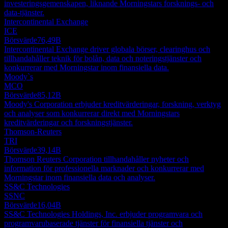
investeringsgemenskapen, liknande Morningstars forsknings- och
data-tjänster.
Intercontinental Exchange
ICE
Börsvärde
76,49B
Intercontinental Exchange driver globala börser, clearinghus och
tillhandahåller teknik för bolån, data och noteringstjänster och
konkurrerar med Morningstar inom finansiella data.
Moody`s
MCO
Börsvärde
85,12B
Moody's Corporation erbjuder kreditvärderingar, forskning, verktyg
och analyser som konkurrerar direkt med Morningstars
kreditvärderingar och forskningstjänster.
Thomson-Reuters
TRI
Börsvärde
39,14B
Thomson Reuters Corporation tillhandahåller nyheter och
information för professionella marknader och konkurrerar med
Morningstar inom finansiella data och analyser.
SS&C Technologies
SSNC
Börsvärde
16,04B
SS&C Technologies Holdings, Inc. erbjuder programvara och
programvarubaserade tjänster för finansiella tjänster och