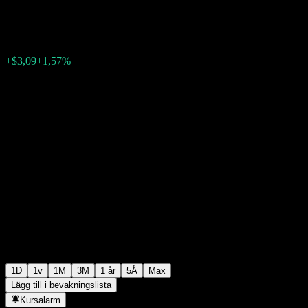
$199,66
119
+$3,09
+1,57%
19:10 Idag
1D
1v
1M
3M
1 år
5Å
Max
Lägg till i bevakningslista
Kursalarm