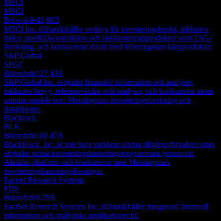
MSCI
MSCI
Börsvärde
43,98B
MSCI Inc. tillhandahåller verktyg för investeringsbeslut, inklusive
index, portföljkonstruktion och riskhanteringsprodukter samt ESG-
forskning, och konkurrerar direkt med Morningstars kärnprodukter.
S&P Global
SPGI
Börsvärde
127,43B
S&P Global Inc. erbjuder finansiell information och analyser,
inklusive betyg, referensvärden och analyser, och konkurrerar inom
samma område som Morningstars investeringsforskning och
datatjänster.
Blackrock
BLK
Börsvärde
168,47B
BlackRock, Inc. är inte bara världens största tillgångsförvaltare utan
erbjuder också investeringshanteringsprogramvara genom sin
Aladdin-plattform och konkurrerar med Morningstars
investeringshanteringslösningar.
Factset Research Systems
FDS
Börsvärde
8,79B
FactSet Research Systems Inc. tillhandahåller integrerad finansiell
information och analytiska applikationer till