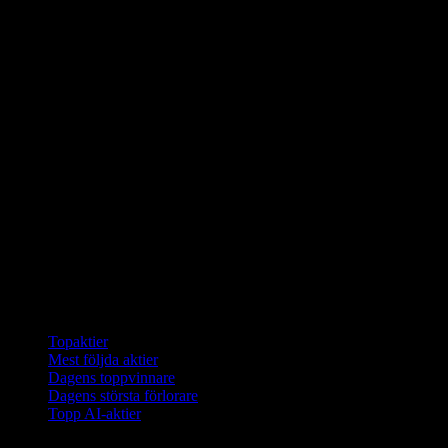
Samlingar
Topaktier
Mest följda aktier
Dagens toppvinnare
Dagens största förlorare
Topp AI-aktier