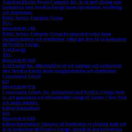
American Electric Power Company, Inc. är ett stort elbolag som
konkurrerar med NextEra Energy inom elproduktion, överföring
och distribution.
Public Service Enterprise Group
PEG
Börsvärde
40,14B
Public Service Enterprise Group Incorporated verkar inom
energiproduktion och distribution, vilket gör dem till en konkurrent
till NextEra Energy.
Xcel Energy
XEL
Börsvärde
49,98B
Xcel Energy Inc. tillhandahåller el och naturgas och konkurrerar
med NextEra Energy inom energiproduktion och distribution.
Consolidated Edison
ED
Börsvärde
40,95B
Consolidated Edison, Inc. konkurrerar med NextEra Energy inom
el- och gassektorn och tillhandahåller energi till kunder i New York
och andra områden.
Edison International
EIX
Börsvärde
28,94B
Edison International fokuserar på distribution av elektrisk kraft och
är en konkurrent till NextEra Energy, särskilt på den kaliforniska