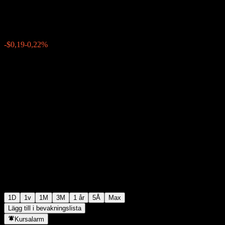
$84,46
11121
-$0,19
-0,22%
18:58 Idag
1D
1v
1M
3M
1 år
5Å
Max
Lägg till i bevakningslista
Kursalarm