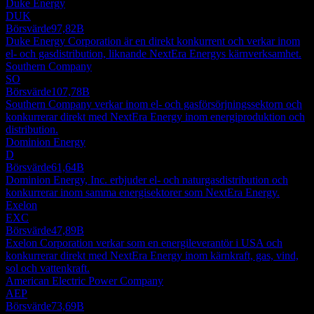
Duke Energy
DUK
Börsvärde
97,82B
Duke Energy Corporation är en direkt konkurrent och verkar inom
el- och gasdistribution, liknande NextEra Energys kärnverksamhet.
Southern Company
SO
Börsvärde
107,78B
Southern Company verkar inom el- och gasförsörjningssektorn och
konkurrerar direkt med NextEra Energy inom energiproduktion och
distribution.
Dominion Energy
D
Börsvärde
61,64B
Dominion Energy, Inc. erbjuder el- och naturgasdistribution och
konkurrerar inom samma energisektorer som NextEra Energy.
Exelon
EXC
Börsvärde
47,89B
Exelon Corporation verkar som en energileverantör i USA och
konkurrerar direkt med NextEra Energy inom kärnkraft, gas, vind,
sol och vattenkraft.
American Electric Power Company
AEP
Börsvärde
73,69B