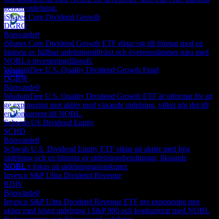
genom utdelning.
iShares Core Dividend Growth
DGRO
Utdelningsbetalning
Börsvärde
0
30
iShares Core Dividend Growth ETF riktar sig till företag med en
SEP
27
historia av hållbar utdelningstillväxt och överensstämmer nära med
ProShares S&P 500 Dividend Aristocrats
NOBL:s investeringsfilosofi.
Uppskattad
WisdomTree U.S. Quality Dividend Growth Fund
NOBL
DGRW
Börsvärde
0
WisdomTree U.S. Quality Dividend Growth ETF är utformat för att
ge exponering mot aktier med växande utdelning, vilket gör det till
en konkurrent till NOBL.
Schwab US Dividend Equity
Ex-utdelning
SCHD
24
Börsvärde
0
DEC
27
Schwab U.S. Dividend Equity ETF siktar på aktier med hög
ProShares S&P 500 Dividend Aristocrats
utdelning och en historia av utdelningsbetalningar, liknande
Uppskattad
NOBL
NOBL:s fokus på utdelningsaristokrater.
Invesco S&P Ultra Dividend Revenue
RDIV
Börsvärde
0
Invesco S&P Ultra Dividend Revenue ETF ger exponering mot
aktier med högst utdelning i S&P 900 och konkurrerar med NOBL