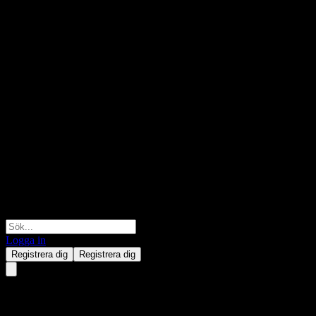
Logga in
Registrera dig
Registrera dig
ProShares S&P 500 Dividend