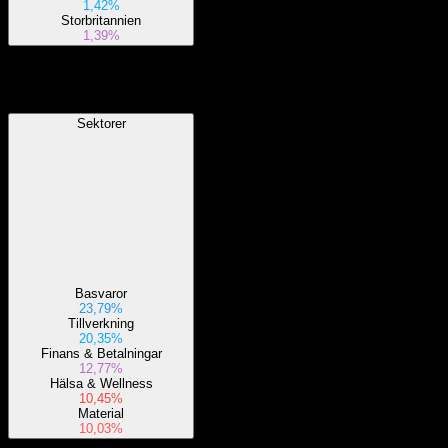
1,42%
Storbritannien
1,39%
Sektorer
Sektorer
Basvaror
23,79%
Tillverkning
20,35%
Finans & Betalningar
12,77%
Hälsa & Wellness
10,45%
Material
10,03%