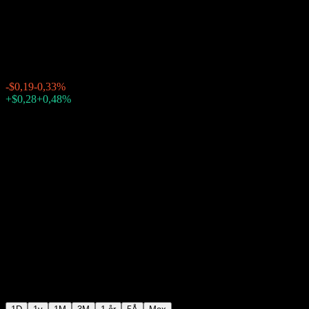
Aristocrats
$58,12
2214
-$0,19
-0,33%
Thursday 20:00
+$0,28
+0,48%
Thursday 23:34
Efter stängning