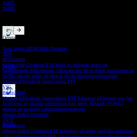
AAPL
Uppskattad
NOBL
Konkurrenter
Denna lista är en analys baserad på senaste marknadshändelser. Det
Utdelningsbetalning
är ingen investeringsrekommendation.
30
State Street SPDR S&P Dividend
JUN
27
SDY
ProShares S&P 500 Dividend Aristocrats
Börsvärde
0
Uppskattad
SPDR S&P Dividend ETF följer en liknande index för
NOBL
högutdelande S&P-företag, vilket gör det till en direkt konkurrent till
NOBL när det gäller att rikta in sig på utdelningsaristokrater.
Vanguard Dividend Appreciation FTF
VIG
Börsvärde
0
Vanguard Dividend Appreciation ETF fokuserar på företag som har
Ex-utdelning
en historia av ökande utdelningar över tiden, liknande NOBL:s
24
strategi att investera i utdelningsaristokrater.
SEP
27
iShares Select Dividend
ProShares S&P 500 Dividend Aristocrats
DVY
Uppskattad
NOBL
Börsvärde
0
iShares Select Dividend ETF fokuserar på aktier med hög utdelning
och konkurrerar med NOBL för investerare som letar efter inkomst