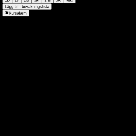
1D
1v
1M
3M
1 år
5Å
Max
Lägg till i bevakningslista
Kursalarm
Statistik
Dagens högsta
58,8
Dagens lägsta
57,99
52V Högsta
58,95
52V Lägsta
50,12
Volym
1 185 641
Snittvolym
1 121 925
Börsvärde
0
P/E-tal
-
Direktavkastning
2%