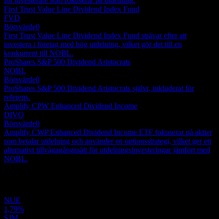
för investerare som fokuserar på utdelning.
First Trust Value Line Dividend Index Fund
FVD
Börsvärde
0
First Trust Value Line Dividend Index Fund strävar efter att
investera i företag med hög utdelning, vilket gör det till en
konkurrent till NOBL.
ProShares S&P 500 Dividend Aristocrats
NOBL
Börsvärde
0
ProShares S&P 500 Dividend Aristocrats självt, inkluderat för
referens.
Amplify CPW Enhanced Dividend Income
DIVO
Börsvärde
0
Amplify CWP Enhanced Dividend Income ETF fokuserar på aktier
som betalar utdelning och använder en optionsstrategi, vilket ger ett
alternativt tillvägagångssätt för utdelningsinvesteringar jämfört med
NOBL.
Portfölj
NUE
1,79%
SJM