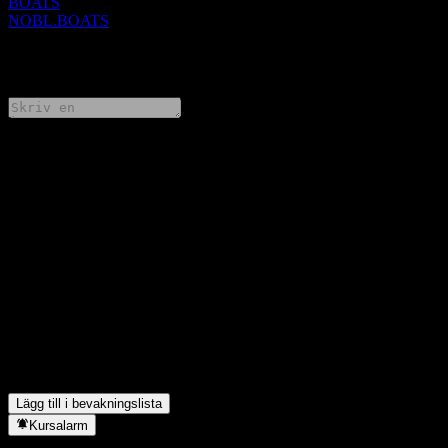
BOATS
NOBL.BOATS
0 Comments
Dela dina tankar
FAQ
Vad är ProShares S&P 500 Dividend Aristocratss aktiekurs idag?
▼
Vad är ProShares S&P 500 Dividend Aristocratss aktiesymbol?
▼
Stiger ProShares S&P 500 Dividend Aristocratss aktiekurs?
▼
Betalar ProShares S&P 500 Dividend Aristocrats utdelningar?
▼
I vilken sektor finns ProShares S&P 500 Dividend Aristocrats?
▼
När genomförde ProShares S&P 500 Dividend Aristocrats en
aktiesplit?
▼
Lägg till i bevakningslista
Kursalarm