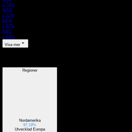
1,74%
WST
1,72%
BEN
1,67%
HRL
1,64%
Visa mer
Regioner
Regioner
Nordamerika
97,19%
Utvecklad Europa