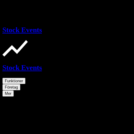
Stock Events
Stock Events
Funktioner
Företag
Mer