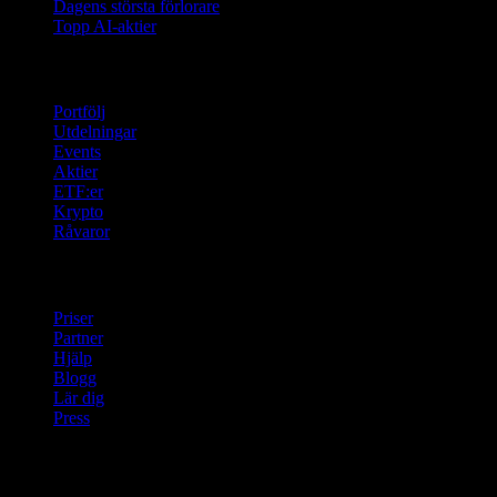
Dagens största förlorare
Topp AI-aktier
Funktioner
Portfölj
Utdelningar
Events
Aktier
ETF:er
Krypto
Råvaror
company
Priser
Partner
Hjälp
Blogg
Lär dig
Press
Juridisk information