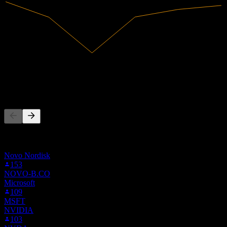
140,55B
Intäkter
5,81B
Nettovinst
Andra följer också
Denna lista baseras på bevakningslistor från Stock Events-
användare som följer VWS.CO. Det är ingen
investeringsrekommendation.
Novo Nordisk
153
NOVO-B.CO
Microsoft
109
MSFT
NVIDIA
103