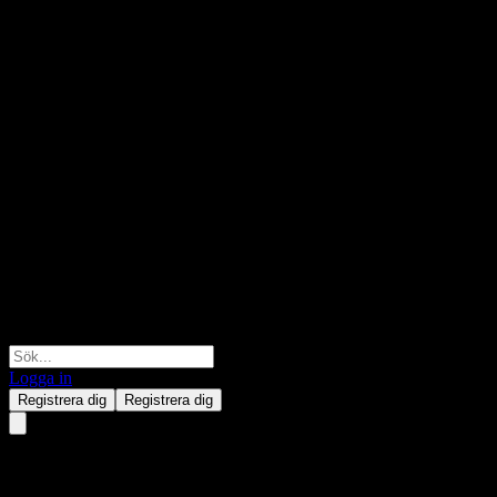
Logga in
Registrera dig
Registrera dig
Vestas Wind Systems AS