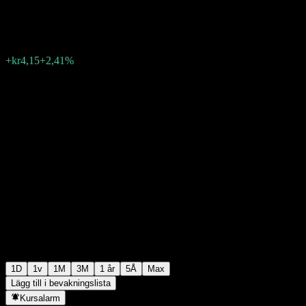
kr176,15
774
+kr4,15
+2,41%
14:59 Idag
1D
1v
1M
3M
1 år
5Å
Max
Lägg till i bevakningslista
Kursalarm