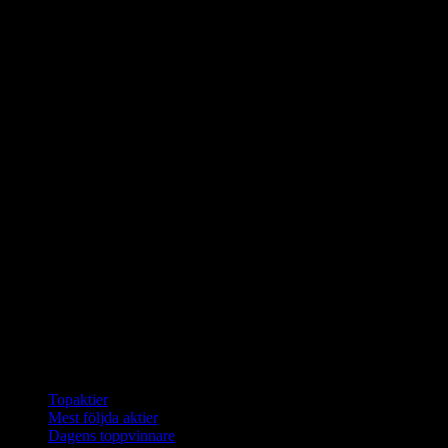
Samlingar
Topaktier
Mest följda aktier
Dagens toppvinnare