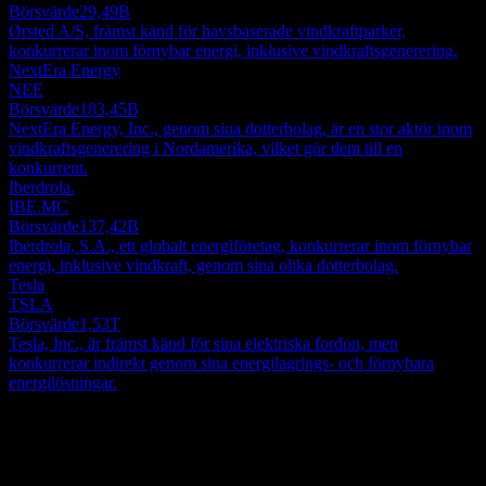
Börsvärde
29,49B
Ørsted A/S, främst känd för havsbaserade vindkraftparker,
konkurrerar inom förnybar energi, inklusive vindkraftsgenerering.
NextEra Energy
NEE
Börsvärde
183,45B
NextEra Energy, Inc., genom sina dotterbolag, är en stor aktör inom
vindkraftsgenerering i Nordamerika, vilket gör dem till en
konkurrent.
Iberdrola.
IBE.MC
Börsvärde
137,42B
Iberdrola, S.A., ett globalt energiföretag, konkurrerar inom förnybar
energi, inklusive vindkraft, genom sina olika dotterbolag.
Tesla
TSLA
Börsvärde
1,53T
Tesla, Inc., är främst känd för sina elektriska fordon, men
konkurrerar indirekt genom sina energilagrings- och förnybara
energilösningar.
Om
Vestas Wind Systems A/S verkar på global skala och specialiserar