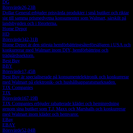
DG
Börsvärde
26,23B
Dollar General erbjuder prisvärda produkter i små butiker och riktar
sig till samma prismedvetna konsumenter som Walmart, särskilt på
landsbygden och i förorterna.
Home Depot
HD
Börsvärde
342,31B
Home Depot är den största hemförbättringsåterförsäljaren i USA och
konkurrerar med Walmart inom DIY, hemförbättring och
trädgårdssektorn.
Best Buy
BBY
Börsvärde
17,45B
Best Buy är specialiserade på konsumentelektronik och konkurrerar
med Walmart på elektronik- och hushållsapparatsmarknaden.
TJX Companies
TJX
Börsvärde
167,19B
TJX Companies erbjuder rabatterade kläder och heminredning
genom sina butiker som T.J. Maxx och Marshalls och konkurrerar
med Walmart inom kläder och hemvaror.
EBay
EBAY
Börsvärde
52,04B