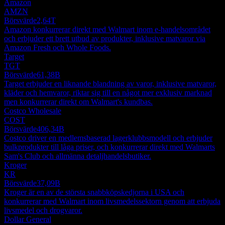
Amazon
AMZN
Börsvärde
2,64T
Amazon konkurrerar direkt med Walmart inom e-handelsområdet
och erbjuder ett brett utbud av produkter, inklusive matvaror via
Amazon Fresh och Whole Foods.
Target
TGT
Börsvärde
61,38B
Target erbjuder en liknande blandning av varor, inklusive matvaror,
kläder och hemvaror, riktar sig till en något mer exklusiv marknad
men konkurrerar direkt om Walmart's kundbas.
Costco Wholesale
COST
Börsvärde
406,34B
Costco driver en medlemsbaserad lagerklubbsmodell och erbjuder
bulkprodukter till låga priser, och konkurrerar direkt med Walmarts
Sam's Club och allmänna detaljhandelsbutiker.
Kroger
KR
Börsvärde
37,09B
Kroger är en av de största snabbköpskedjorna i USA och
konkurrerar med Walmart inom livsmedelssektorn genom att erbjuda
livsmedel och drogvaror.
Dollar General