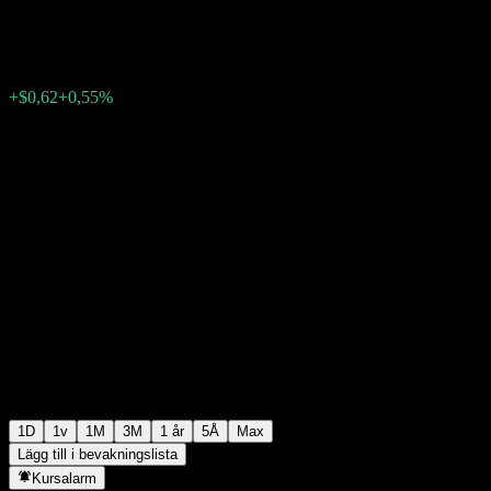
$112,96
19075
+$0,62
+0,55%
08:43 Idag
1D
1v
1M
3M
1 år
5Å
Max
Lägg till i bevakningslista
Kursalarm