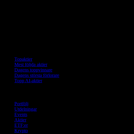
Samlingar
Topaktier
Mest följda aktier
Dagens toppvinnare
Dagens största förlorare
Topp AI-aktier
Funktioner
Portfölj
Utdelningar
Events
Aktier
ETF:er
Krypto