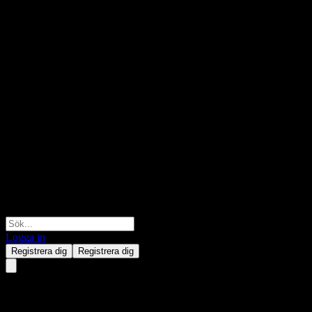
Logga in
Registrera dig
Registrera dig
WPP.