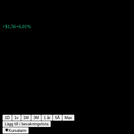
$27,51
1102
+$1,56
+6,01%
17:51 Idag
1D
1v
1M
3M
1 år
5Å
Max
Lägg till i bevakningslista
Kursalarm