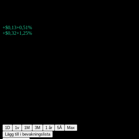
$25,58
550
+$0,13
+0,51%
Friday 20:00
+$0,32
+1,25%
Friday 23:47
Efter stängning
1D
1v
1M
3M
1 år
5Å
Max
Lägg till i bevakningslista