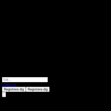
Logga in
Registrera dig
Registrera dig
Weyerhaeuser