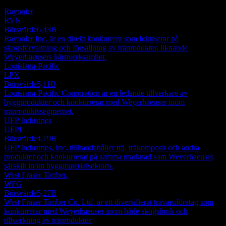
är ingen investeringsrekommendation.
Rayonier
RYN
Börsvärde
6,43B
Rayonier Inc. är en direkt konkurrent som fokuserar på
skogsförvaltning och försäljning av träprodukter, liknande
Weyerhaeusers kärnverksamhet.
Louisiana-Pacific
LPX
Börsvärde
5,11B
Louisiana-Pacific Corporation är en ledande tillverkare av
byggprodukter och konkurrerar med Weyerhaeuser inom
träproduktssegmentet.
UFP Industries
UFPI
Börsvärde
4,79B
UFP Industries, Inc. tillhandahåller trä, träkomposit och andra
produkter och konkurrerar på samma marknad som Weyerhaeuser,
särskilt inom byggmaterialsektorn.
West Fraser Timber.
WFG
Börsvärde
5,27B
West Fraser Timber Co. Ltd. är ett diversifierat trävaruföretag som
konkurrerar med Weyerhaeuser inom både skogsbruk och
tillverkning av träprodukter.