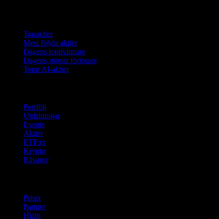
Samlingar
Topaktier
Mest följda aktier
Dagens toppvinnare
Dagens största förlorare
Topp AI-aktier
Funktioner
Portfölj
Utdelningar
Events
Aktier
ETF:er
Krypto
Råvaror
company
Priser
Partner
Hjälp