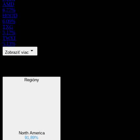
AMD
6,77%
HOOD
6,09%
TXG
5,17%
TWST
5,13%
Zobraziť viac
Regióny
Regióny
North America
91,89%