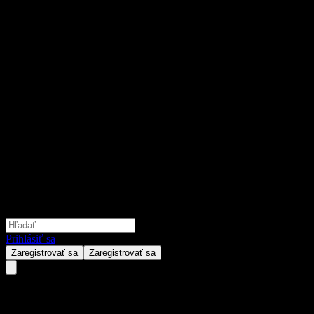
Prihlásiť sa
Zaregistrovať sa
Zaregistrovať sa
CTBC ARK Innovation Active