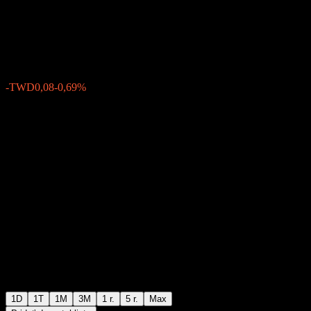
Fund
TWD11,53
4
-TWD0,08
-0,69%
05:30 Dnes
1D
1T
1M
3M
1 r.
5 r.
Max