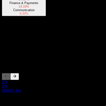
Finance & Payments
14,19%
Communication
9,33%
O aplikácii
Show more...
CEO
Krajina
Taiwan
ISIN
TW00000983A8
Zalistovania
TW
TW
00983A.TW
0 Comments