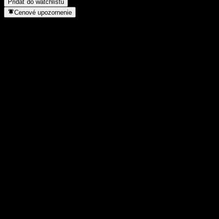
Pridať do watchlistu
Cenové upozornenie
Štatistiky
Denné maximum
11,59
Denné minimum
11,52
52-týždňové maximum
13,4
52-týždňové minimum
9,87
Objem obchodov
580 378
Priem. objem
3 261 031
Trhová kap.
0
Pomer P/E
-
Dividendový výnos
-
Dividenda