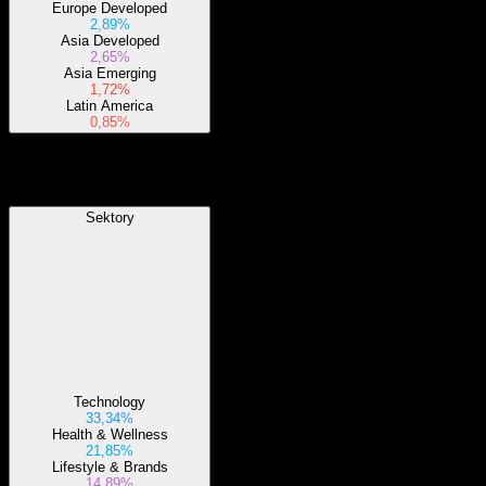
Europe Developed
2,89%
Asia Developed
2,65%
Asia Emerging
1,72%
Latin America
0,85%
Sektory
Sektory
Technology
33,34%
Health & Wellness
21,85%
Lifestyle & Brands
14,89%