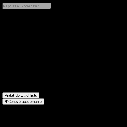
Podeľ sa o svoj názor
FAQ
Aká je dnes cena akcie spoločnosti CTBC ARK Innovation
Active Fund?
▼
Aký ticker má akcia spoločnosti CTBC ARK Innovation Active
Fund?
▼
Rastie cena akcií spoločnosti CTBC ARK Innovation Active
Fund?
▼
Do akého sektora patrí CTBC ARK Innovation Active Fund?
▼
Kedy spoločnosť CTBC ARK Innovation Active Fund
uskutočnila split akcií?
▼
Pridať do watchlistu
Cenové upozornenie