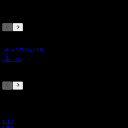
-
Ľudia tiež sledujú
Tento zoznam vychádza zo zoznamov sledovaných titulov
používateľov Stock Events, ktorí sledujú 00983A.TW. Nie je to
investičné odporúčanie.
Fubon NASDAQ-100
2
00662.TW
Konkurenti
Tento zoznam je analýza založená na nedávnych trhových
udalostiach. Nejde o investičné odporúčanie.
Držané pozice
TSLA
9,06%