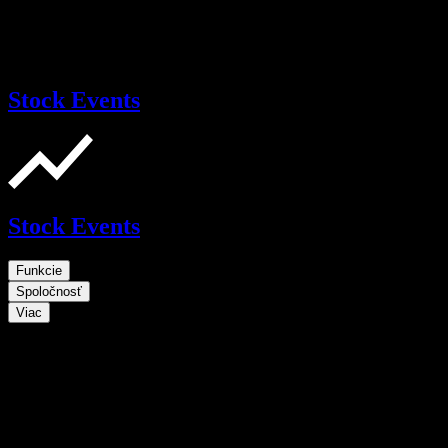
Stock Events
Stock Events
Funkcie
Spoločnosť
Viac