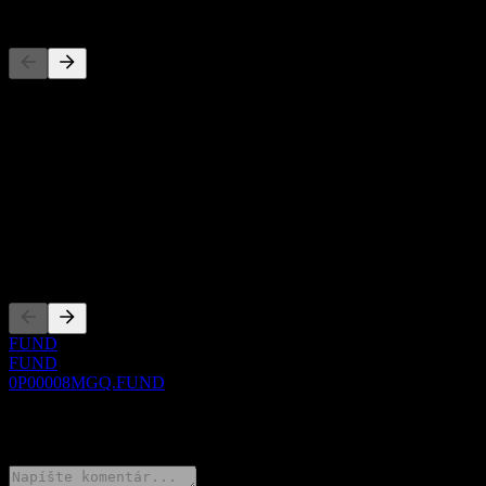
Konkurenti
Tento zoznam je analýza založená na nedávnych trhových
udalostiach. Nejde o investičné odporúčanie.
O aplikácii
Show more...
CEO
Zalistovania
FUND
FUND
0P00008MGQ.FUND
0 Comments