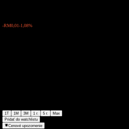
RM0,5770
1
-RM0,01
-1,08%
Posledný týždeň
1T
1M
3M
1 r.
5 r.
Max
Pridať do watchlistu
Cenové upozornenie