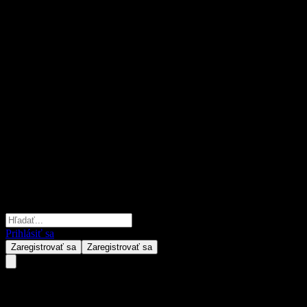
Prihlásiť sa
Zaregistrovať sa
Zaregistrovať sa
Phillip Global Stars Fund