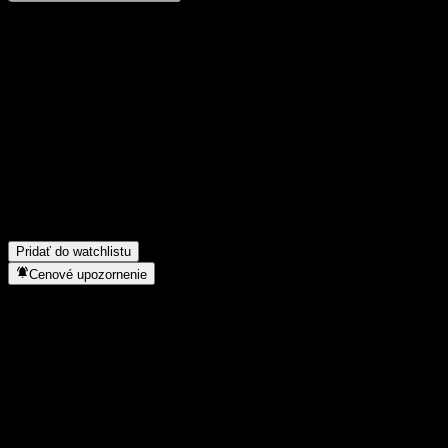
Podeľ sa o svoj názor
FAQ
Aká je dnes cena akcie spoločnosti Phillip Global Stars Fund?
▼
Aký ticker má akcia spoločnosti Phillip Global Stars Fund?
▼
Rastie cena akcií spoločnosti Phillip Global Stars Fund?
▼
Do akého sektora patrí Phillip Global Stars Fund?
▼
Kedy spoločnosť Phillip Global Stars Fund uskutočnila split
akcií?
▼
Pridať do watchlistu
Cenové upozornenie