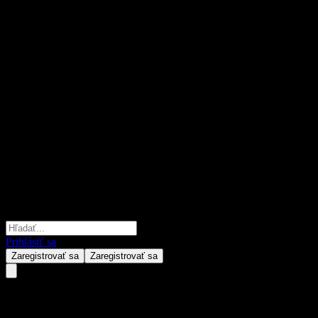
Prihlásiť sa
Zaregistrovať sa
Zaregistrovať sa
V China Bull 1.5 Feeder