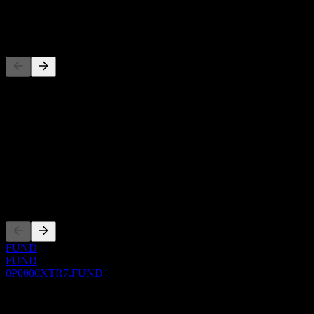
-
Konkurenti
Tento zoznam je analýza založená na nedávnych trhových
udalostiach. Nejde o investičné odporúčanie.
O aplikácii
Show more...
CEO
Zalistovania
FUND
FUND
0P0000XTR7.FUND
0 Comments