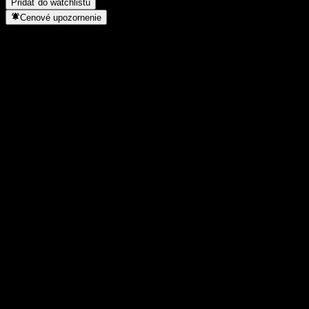
Pridať do watchlistu
Cenové upozornenie
Štatistiky
Denné maximum
505
Denné minimum
505
52-týždňové maximum
612
52-týždňové minimum
417
Objem obchodov
-
Priem. objem
-
Trhová kap.
0
Pomer P/E
-
Dividendový výnos
-
Dividenda