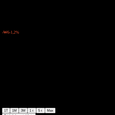
Equity-Derivatives Ae
₩505
0
-₩6
-1,2%
Posledný týždeň
1T
1M
3M
1 r.
5 r.
Max