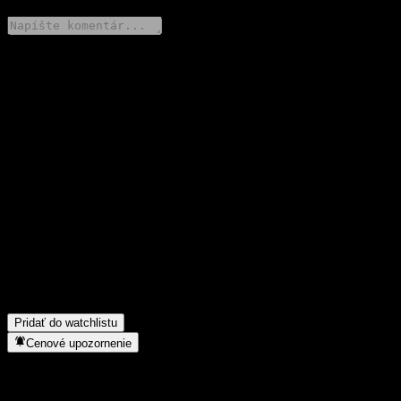
Podeľ sa o svoj názor
FAQ
Aká je dnes cena akcie spoločnosti V China Bull 1.5 Feeder
Equity-Derivatives Ae?
▼
Aký ticker má akcia spoločnosti V China Bull 1.5 Feeder Equity-
Derivatives Ae?
▼
Rastie cena akcií spoločnosti V China Bull 1.5 Feeder Equity-
Derivatives Ae?
▼
Do akého sektora patrí V China Bull 1.5 Feeder Equity-
Derivatives Ae?
▼
Kedy spoločnosť V China Bull 1.5 Feeder Equity-Derivatives Ae
uskutočnila split akcií?
▼
Pridať do watchlistu
Cenové upozornenie