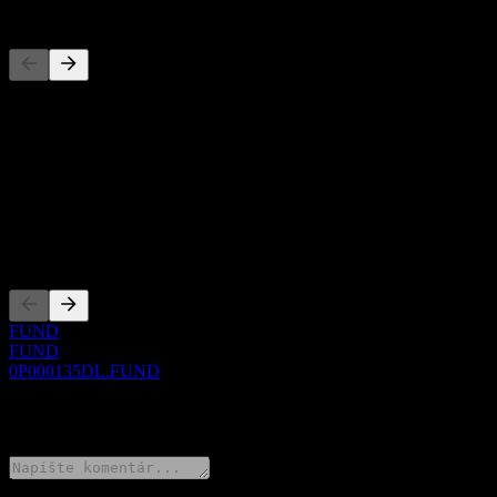
Konkurenti
Tento zoznam je analýza založená na nedávnych trhových udalostiach
O aplikácii
Show more...
CEO
Zalistovania
FUND
FUND
0P000135DL.FUND
0 Comments