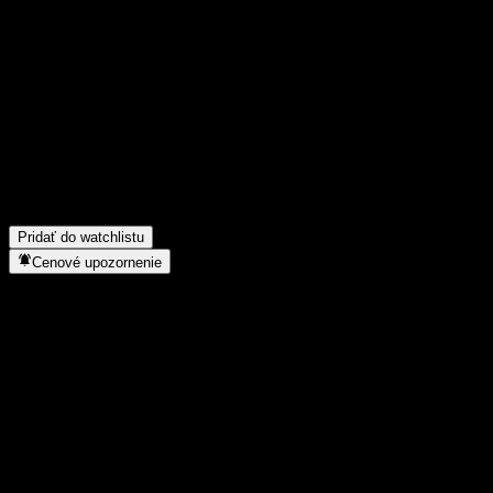
Podeľ sa o svoj názor
FAQ
Aká je dnes cena akcie spoločnosti Shinhan India Feeder Equity 
Aký ticker má akcia spoločnosti Shinhan India Feeder Equity Ae 
Rastie cena akcií spoločnosti Shinhan India Feeder Equity Ae Hed
Do akého sektora patrí Shinhan India Feeder Equity Ae Hedged?
Kedy spoločnosť Shinhan India Feeder Equity Ae Hedged uskutočni
Pridať do watchlistu
Cenové upozornenie