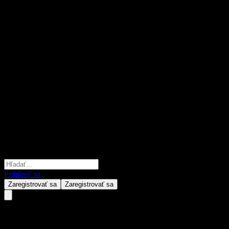
Prihlásiť sa
Zaregistrovať sa
Zaregistrovať sa
Shinhan India Feeder Equity A