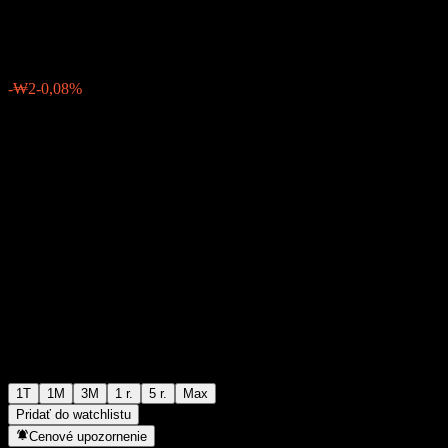
₩1 977
0
-₩2
-0,08%
Posledný týždeň
1T
1M
3M
1 r.
5 r.
Max
Pridať do watchlistu
Cenové upozornenie