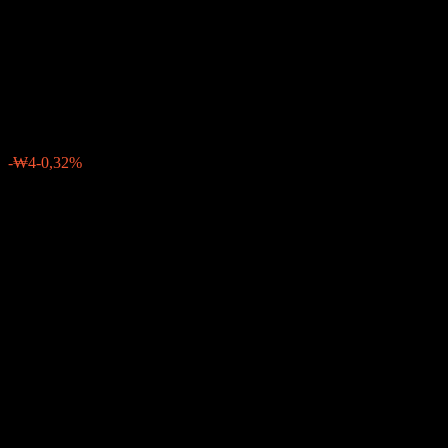
Asset Feeder Loan-Fund of
Funds CP2 Unhedged
₩1 335
0
-₩4
-0,32%
Posledný týždeň