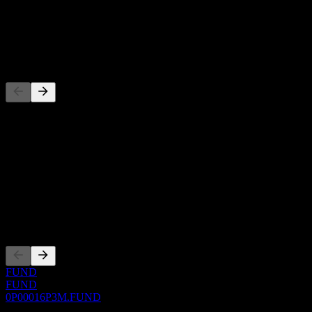
-
Dividenda
-
Konkurenti
Tento zoznam je analýza založená na nedávnych trhových
udalostiach. Nejde o investičné odporúčanie.
O aplikácii
Show more...
CEO
Zalistovania
FUND
FUND
0P00016P3M.FUND