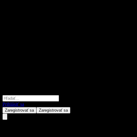
Prihlásiť sa
Zaregistrovať sa
Zaregistrovať sa
Kardian US Bank Loan Special