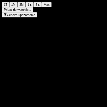
1T
1M
3M
1 r.
5 r.
Max
Pridať do watchlistu
Cenové upozornenie
Štatistiky
Denné maximum
1 335
Denné minimum
1 335
52-týždňové maximum
1 447
52-týždňové minimum
1 274
Objem obchodov
-
Priem. objem
-
Trhová kap.
0
Pomer P/E
-
Dividendový výnos