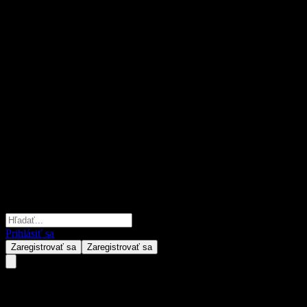
Prihlásiť sa
Zaregistrovať sa
Zaregistrovať sa
Kardian China Dragon A