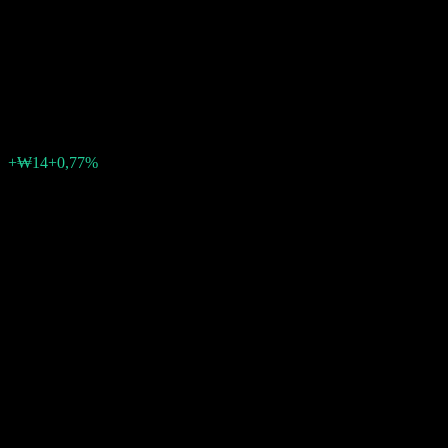
Share Feeder Equity S-P2
Unhedged
₩1 817
0
+₩14
+0,77%
Posledný týždeň