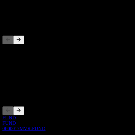
-
Dividenda
-
Konkurenti
Tento zoznam je analýza založená na nedávnych trhových
udalostiach. Nejde o investičné odporúčanie.
O aplikácii
Show more...
CEO
Zalistovania
FUND
FUND
0P00017MVR.FUND