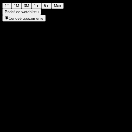
1T
1M
3M
1 r.
5 r.
Max
Pridať do watchlistu
Cenové upozornenie
Štatistiky
Denné maximum
1 817
Denné minimum
1 817
52-týždňové maximum
2 014
52-týždňové minimum
1 446
Objem obchodov
-
Priem. objem
-
Trhová kap.
0
Pomer P/E
-
Dividendový výnos