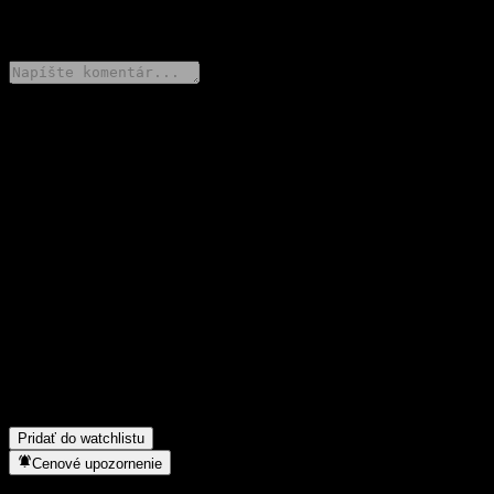
0 Comments
Podeľ sa o svoj názor
FAQ
Aká je dnes cena akcie spoločnosti Kardian China Dragon A
Share Feeder Equity S-P2 Unhedged?
▼
Aký ticker má akcia spoločnosti Kardian China Dragon A Share
Feeder Equity S-P2 Unhedged?
▼
Rastie cena akcií spoločnosti Kardian China Dragon A Share
Feeder Equity S-P2 Unhedged?
▼
Do akého sektora patrí Kardian China Dragon A Share Feeder
Equity S-P2 Unhedged?
▼
Kedy spoločnosť Kardian China Dragon A Share Feeder Equity
S-P2 Unhedged uskutočnila split akcií?
▼
Pridať do watchlistu
Cenové upozornenie