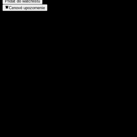
Pridať do watchlistu
Cenové upozornenie
Štatistiky
Denné maximum
10
Denné minimum
10
52-týždňové maximum
10,3
52-týždňové minimum
8,63
Objem obchodov
-
Priem. objem
-
Trhová kap.
0
Pomer P/E
-
Dividendový výnos
11,18%
Dividenda