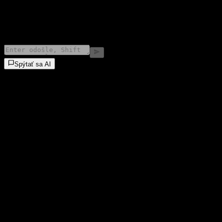
©
2026
Stock Events GmbH
Spýtať sa AI