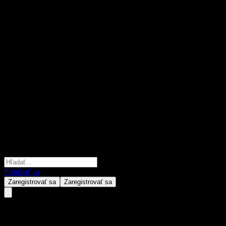
Prihlásiť sa
Zaregistrovať sa
Zaregistrovať sa
BMO Tactical Global Asset