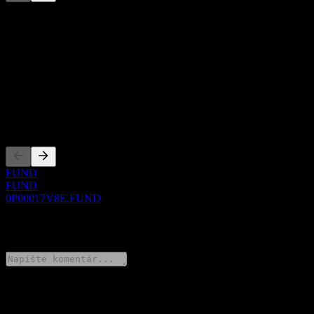
Tento zoznam je analýza založená na nedávnych trhových
udalostiach. Nejde o investičné odporúčanie.
O aplikácii
Show more...
CEO
Zalistovania
FUND
FUND
0P00017V8E.FUND
0 Comments
Podeľ sa o svoj názor