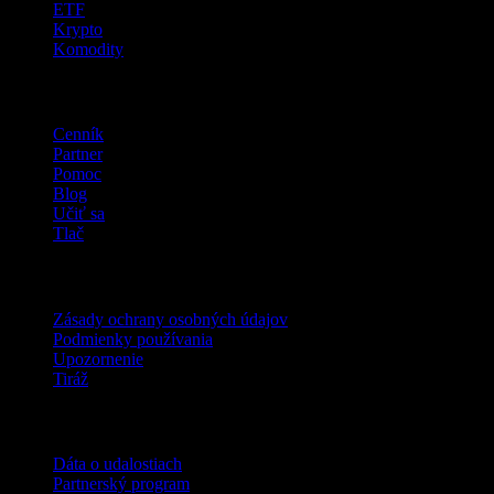
ETF
Krypto
Komodity
company
Cenník
Partner
Pomoc
Blog
Učiť sa
Tlač
Právne
Zásady ochrany osobných údajov
Podmienky používania
Upozornenie
Tiráž
Pre firmy
Dáta o udalostiach
Partnerský program