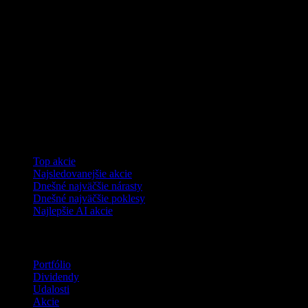
Kolekcie
Top akcie
Najsledovanejšie akcie
Dnešné najväčšie nárasty
Dnešné najväčšie poklesy
Najlepšie AI akcie
Funkcie
Portfólio
Dividendy
Udalosti
Akcie