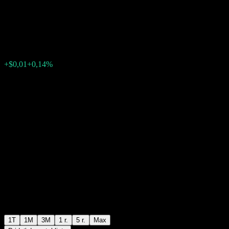
Allocation Fund Series F USD
$10,00
0
+$0,01
+0,14%
Posledný týždeň
1T
1M
3M
1 r.
5 r.
Max