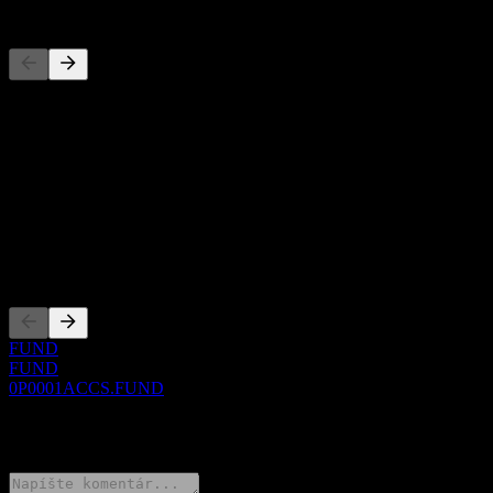
Konkurenti
Tento zoznam je analýza založená na nedávnych trhových
udalostiach. Nejde o investičné odporúčanie.
O aplikácii
Show more...
CEO
Zalistovania
FUND
FUND
0P0001ACCS.FUND
0 Comments