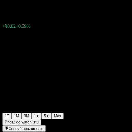
¥2,68
0
+¥0,02
+0,59%
Posledný týždeň
1T
1M
3M
1 r.
5 r.
Max
Pridať do watchlistu
Cenové upozornenie