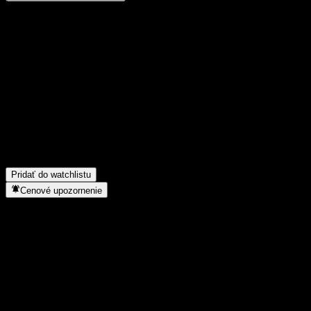
Podeľ sa o svoj názor
FAQ
Aká je dnes cena akcie spoločnosti DaCheng B&R Alloc A?
▼
Aký ticker má akcia spoločnosti DaCheng B&R Alloc A?
▼
Rastie cena akcií spoločnosti DaCheng B&R Alloc A?
▼
Do akého sektora patrí DaCheng B&R Alloc A?
▼
Kedy spoločnosť DaCheng B&R Alloc A uskutočnila split akcií?
▼
Pridať do watchlistu
Cenové upozornenie