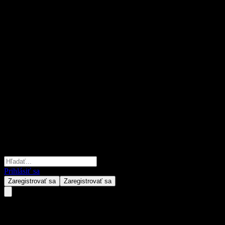
Prihlásiť sa
Zaregistrovať sa
Zaregistrovať sa
DaCheng B&R Alloc A